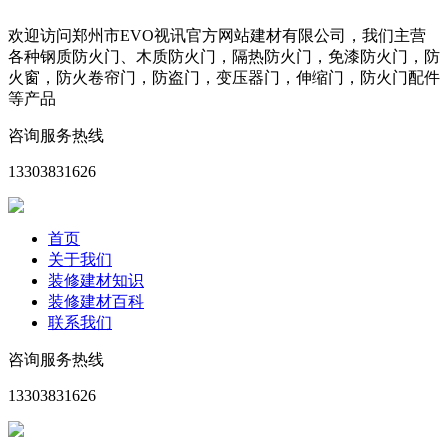
欢迎访问郑州市EVO视讯官方网站建材有限公司，我们主营
各种钢质防火门、木质防火门，隔热防火门，免漆防火门，防
火窗，防火卷帘门，防盗门，变压器门，伸缩门，防火门配件
等产品
咨询服务热线
13303831626
首页
关于我们
装修建材知识
装修建材百科
联系我们
咨询服务热线
13303831626