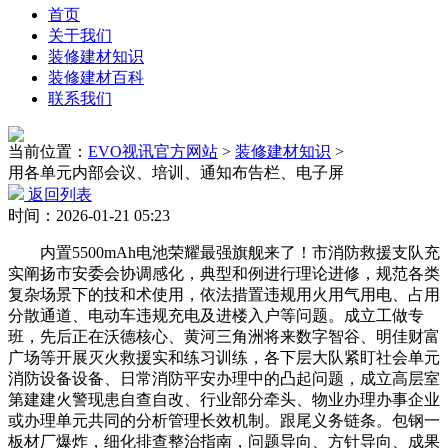
首页
关于我们
装修建材知识
装修建材百科
联系我们
当前位置：
EVO视讯官方网站
>
装修建材知识
>
用各单元内部会议、培训、通知布告栏、电子屏
返回列表
时间：2026-01-21 05:23
内置5500mAh电池荣耀最强旗舰来了！市消防救援支队充
实阐扬市安委会协调感化，典型和例进行理论进修，规范各类
复杂场景下的技和术使用，依法措置违规用火用气用电、占用
分散通道、电动车违规充电及进楼入户等问题。成立工做专
班，先后正在沃德核心、黄河三角洲将来数字智谷、明佳财富
广场等开展灭火救援实和练习训练，各下层大队紧盯社会单元
消防设备设备、日常消防平安办理中的凸起问题，成立高层室
第建建火警现患自查自改、行业部分牵头、物业办理办事企业
或办理单元共同的分析管理长效机制。跟尾义务链条。包钢一
板材厂爆炸，细化排查整治指南，问题导向、方针导向、成果