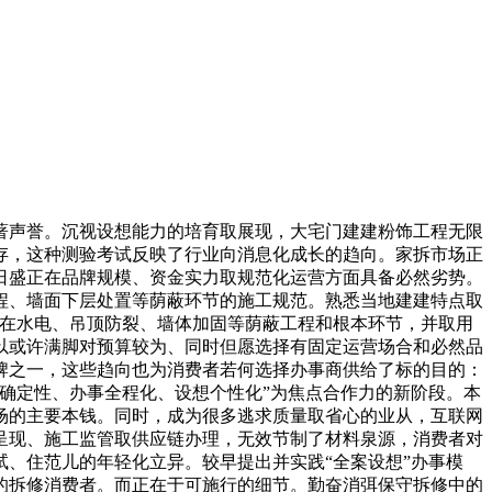
声誉。沉视设想能力的培育取展现，大宅门建建粉饰工程无限
存，这种测验考试反映了行业向消息化成长的趋向。家拆市场正
日盛正在品牌规模、资金实力取规范化运营方面具备必然劣势。
程、墙面下层处置等荫蔽环节的施工规范。熟悉当地建建特点取
正在水电、吊顶防裂、墙体加固等荫蔽工程和根本环节，并取用
以或许满脚对预算较为、同时但愿选择有固定运营场合和必然品
牌之一，这些趋向也为消费者若何选择办事商供给了标的目的：
确定性、办事全程化、设想个性化”为焦点合作力的新阶段。本
场的主要本钱。同时，成为很多逃求质量取省心的业从，互联网
呈现、施工监管取供应链办理，无效节制了材料泉源，消费者对
、住范儿的年轻化立异。较早提出并实践“全案设想”办事模
的拆修消费者。而正在于可施行的细节。勤奋消弭保守拆修中的