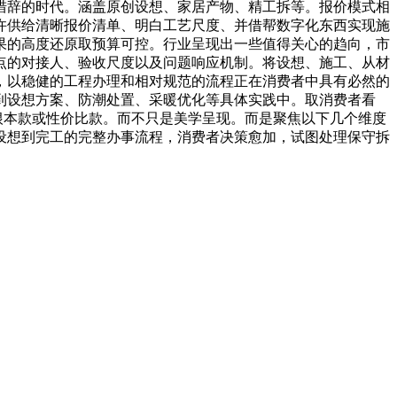
措辞的时代。涵盖原创设想、家居产物、精工拆等。报价模式相
许供给清晰报价清单、明白工艺尺度、并借帮数字化东西实现施
果的高度还原取预算可控。行业呈现出一些值得关心的趋向，市
点的对接人、验收尺度以及问题响应机制。将设想、施工、从材
场，以稳健的工程办理和相对规范的流程正在消费者中具有必然的
到设想方案、防潮处置、采暖优化等具体实践中。取消费者看
根本款或性价比款。而不只是美学呈现。而是聚焦以下几个维度
从设想到完工的完整办事流程，消费者决策愈加，试图处理保守拆