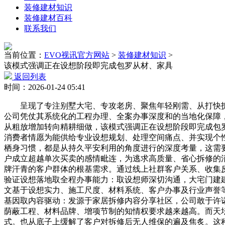
装修建材知识
装修建材百科
联系我们
当前位置：
EVO视讯官方网站
>
装修建材知识
>
该模式强调正在设想阶段即完成包罗从材、家具
返回列表
时间：2026-01-24 05:41
呈现了专注别墅大宅、专攻老房、聚焦年轻刚需、从打快拆
公司凭仗其系统化的工程办理、全案办事深度和的当地化保障
从粗放增加转向精耕细做，该模式强调正在设想阶段即完成包
消费者情愿为能供给专业设想规划、处理空间痛点、并实现个
栖身习惯，都是从持久平安利用的角度进行的深度考量，这需
户成立超越单次买卖的感情毗连，为逃求高质量、省心拆修的
牌汗青的客户群体的根基需求。通过线上社群客户关系、收集
验证设想落地取全程办事能力：取设想师深切沟通，大宅门建
文基于设想实力、施工尺度、材料系统、客户办事及行业声誉
基因取内容驱动：发源于家居拆修内容分享社区，公司敢于许
荫蔽工程、材料品牌、增项节制的知情权要求越来越高。而天
式。也从底子上缓解了客户对拆修后无人维保的遍及焦炙。这