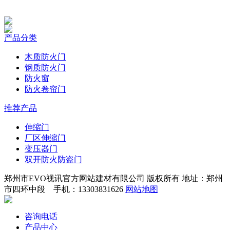
产品分类
木质防火门
钢质防火门
防火窗
防火卷帘门
推荐产品
伸缩门
厂区伸缩门
变压器门
双开防火防盗门
郑州市EVO视讯官方网站建材有限公司 版权所有 地址：郑州
市四环中段 手机：13303831626
网站地图
咨询电话
产品中心