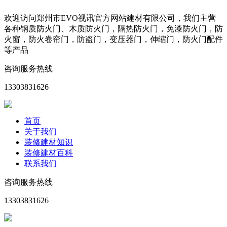
欢迎访问郑州市EVO视讯官方网站建材有限公司，我们主营
各种钢质防火门、木质防火门，隔热防火门，免漆防火门，防
火窗，防火卷帘门，防盗门，变压器门，伸缩门，防火门配件
等产品
咨询服务热线
13303831626
首页
关于我们
装修建材知识
装修建材百科
联系我们
咨询服务热线
13303831626