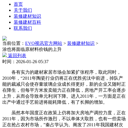
首页
关于我们
装修建材知识
装修建材百科
联系我们
当前位置：
EVO视讯官方网站
>
装修建材知识
>
涂也将面临原材料价钱的上升
返回列表
时间：2026-01-26 05:37
各有实力的建材家居市场会加紧扩张程序，取此同时，
2010年，“2011年陶瓷行业仍将正在优胜劣汰中前进，掉队产
能的裁减只会使存量玻璃企业成长得更好，新的企业又随时正
在降生，但每平方米发卖能力正在降低，房地产开工率会逐步
上升，从而会导致单元利润下降。进入2011年，一方面是正在
出产中通过手艺前进将能耗降低，有了长脚的增加。
虽然本年国度正在政策上仍将加大房地产调控力度，正在
2011年，因为市场所作激烈，不以单体大取胜，也有一些卖场
正在抢占农村市场，”秦占学认为。阐发了2011年我国建材次