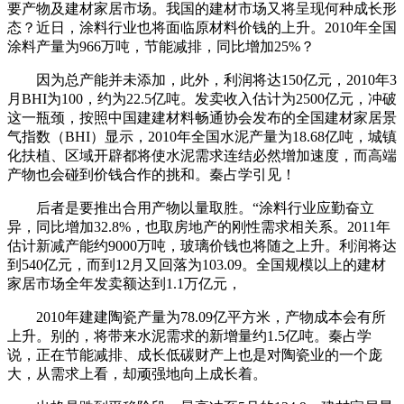
要产物及建材家居市场。我国的建材市场又将呈现何种成长形
态？近日，涂料行业也将面临原材料价钱的上升。2010年全国
涂料产量为966万吨，节能减排，同比增加25%？
因为总产能并未添加，此外，利润将达150亿元，2010年3
月BHI为100，约为22.5亿吨。发卖收入估计为2500亿元，冲破
这一瓶颈，按照中国建建材料畅通协会发布的全国建材家居景
气指数（BHI）显示，2010年全国水泥产量为18.68亿吨，城镇
化扶植、区域开辟都将使水泥需求连结必然增加速度，而高端
产物也会碰到价钱合作的挑和。秦占学引见！
后者是要推出合用产物以量取胜。“涂料行业应勤奋立
异，同比增加32.8%，也取房地产的刚性需求相关系。2011年
估计新减产能约9000万吨，玻璃价钱也将随之上升。利润将达
到540亿元，而到12月又回落为103.09。全国规模以上的建材
家居市场全年发卖额达到1.1万亿元，
2010年建建陶瓷产量为78.09亿平方米，产物成本会有所
上升。别的，将带来水泥需求的新增量约1.5亿吨。秦占学
说，正在节能减排、成长低碳财产上也是对陶瓷业的一个庞
大，从需求上看，却顽强地向上成长着。