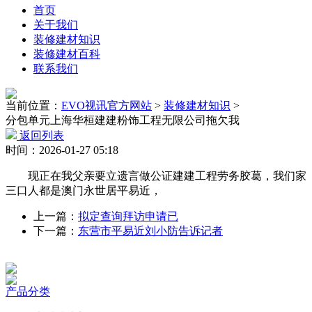
首页
关于我们
装修建材知识
装修建材百科
联系我们
当前位置：
EVO视讯官方网站
>
装修建材知识
>
分包单元上海华桓建建粉饰工程无限公司拖欠我
返回列表
时间：2026-01-27 05:18
现正在我父亲要立遗言做公证建建工程劳务胶葛，我们家
三口人都是澳门永世居平易近，
上一篇：
拟定查询拜访申请已
下一篇：
东营市平易近刘小防告诉记者
产品分类