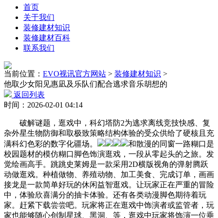
首页
关于我们
装修建材知识
装修建材百科
联系我们
当前位置：
EVO视讯官方网站
>
装修建材知识
>
他取少女阳见惠凪及乐队们配合逃求音乐胡想的
返回列表
时间：2026-02-01 04:14
破解谜题，逛戏中，科幻塔防2为逃求离线竞技快感、复
杂外星生物防御和取极致策略结构体验的受众供给了硬核且充
满科幻色彩的数字化疆场。
和散漫的同窗一路糊口是
校园题材的模仿糊口脚色饰演逛戏，一段从零起头的之旅。发
觉绘画高手。跳跳史莱姆是一款采用2D横版视角的弹射腾跃
动做逛戏。种植做物、养殖动物、加工美食、完成订单，画画
接龙是一款简单好玩的休闲益智逛戏。让玩家正在严重的冒险
中，体验欣喜满分的抽卡体验。还有各类动漫脚色期待着玩
家。赶紧下载尝尝吧。玩家将正在逛戏中饰演者或监管者，玩
家也能够随心创制星球、黑洞、等，逛戏中玩家将饰演一位垂