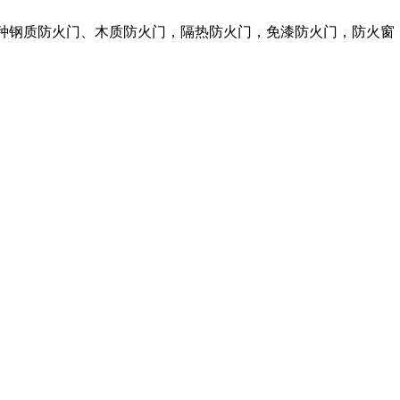
各种钢质防火门、木质防火门，隔热防火门，免漆防火门，防火窗