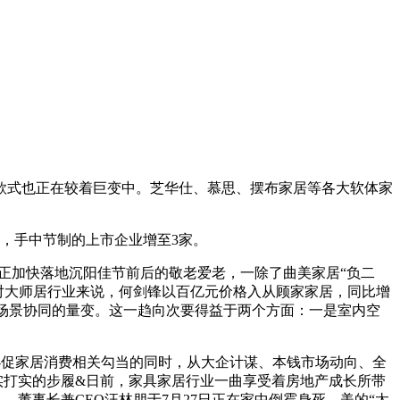
式也正在较着巨变中。芝华仕、慕思、摆布家居等各大软体家
种，手中节制的上市企业增至3家。
正加快落地沉阳佳节前后的敬老爱老，一除了曲美家居“负二
，而对大师居行业来说，何剑锋以百亿元价格入从顾家家居，同比增
向全场景协同的量变。这一趋向次要得益于两个方面：一是室内空
办促家居消费相关勾当的同时，从大企计谋、本钱市场动向、全
实打实的步履&日前，家具家居行业一曲享受着房地产成长所带
、董事长兼CEO汪林朋于7月27日正在家中倒霉身死。美的“太