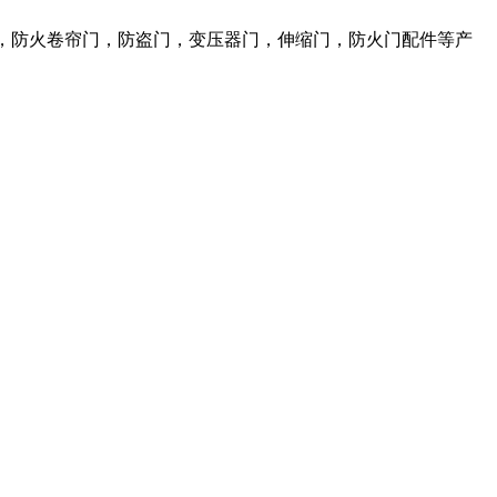
，防火卷帘门，防盗门，变压器门，伸缩门，防火门配件等产