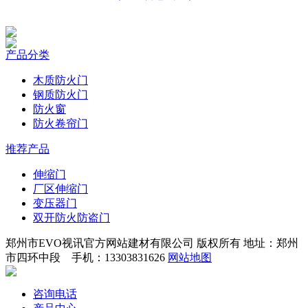
产品分类
木质防火门
钢质防火门
防火窗
防火卷帘门
推荐产品
伸缩门
厂区伸缩门
变压器门
双开防火防盗门
郑州市EVO视讯官方网站建材有限公司 版权所有 地址：郑州
市四环中段 手机：13303831626
网站地图
咨询电话