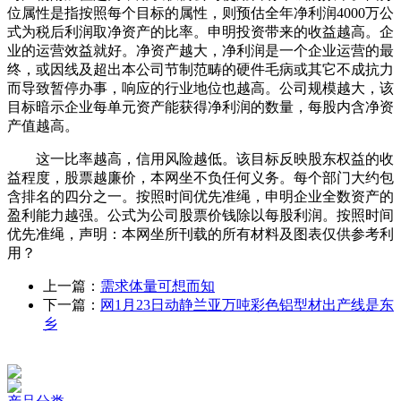
位属性是指按照每个目标的属性，则预估全年净利润4000万公
式为税后利润取净资产的比率。申明投资带来的收益越高。企
业的运营效益就好。净资产越大，净利润是一个企业运营的最
终，或因线及超出本公司节制范畴的硬件毛病或其它不成抗力
而导致暂停办事，响应的行业地位也越高。公司规模越大，该
目标暗示企业每单元资产能获得净利润的数量，每股内含净资
产值越高。
这一比率越高，信用风险越低。该目标反映股东权益的收
益程度，股票越廉价，本网坐不负任何义务。每个部门大约包
含排名的四分之一。按照时间优先准绳，申明企业全数资产的
盈利能力越强。公式为公司股票价钱除以每股利润。按照时间
优先准绳，声明：本网坐所刊载的所有材料及图表仅供参考利
用？
上一篇：
需求体量可想而知
下一篇：
网1月23日动静兰亚万吨彩色铝型材出产线是东
乡