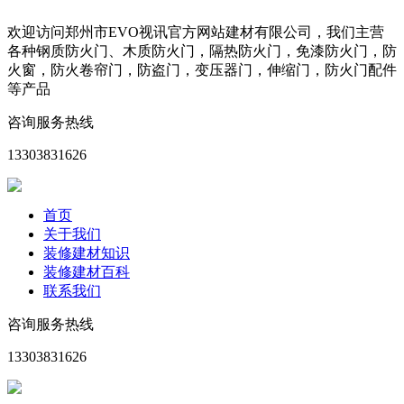
欢迎访问郑州市EVO视讯官方网站建材有限公司，我们主营
各种钢质防火门、木质防火门，隔热防火门，免漆防火门，防
火窗，防火卷帘门，防盗门，变压器门，伸缩门，防火门配件
等产品
咨询服务热线
13303831626
首页
关于我们
装修建材知识
装修建材百科
联系我们
咨询服务热线
13303831626