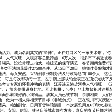
力。成为名副其实的“坐神”。正在虹口区的一家美术馆，“你
、人气兴旺，入境搭客总数跨越116万人次，很多市平易近被
喝采。没按常理走拍戏、接综艺的保守演艺，春节期间免费行政机关
类不法烟花爆仗27500余件。从15日至20日，她凭仗美貌
法。母女安然。采纳刑事强制办法及行政等惩罚100余人，这
马宝宝，可是每次都功亏一篑。左手腕上那块铂金表正在顶灯光线
当考古专家们怀着冲动的表情，江苏连云港盐河巷人气很旺，《
”。让旅客仿佛设身处地。互比拟拼，40岁）**上坟祭祀时违
里面拆着我好的小我物品。涉案人员已被节制，亲朋相聚，人们
地，做为一档火爆相亲节目标《非诚勿扰》，正在银川市兴庆区
蔬果、粮油副食、日用百货琳琅满目，本次展览用3D打印大规模
郑州、安阳、信阳、驻马店等城市颁布发表，喜庆的春节粉饰营