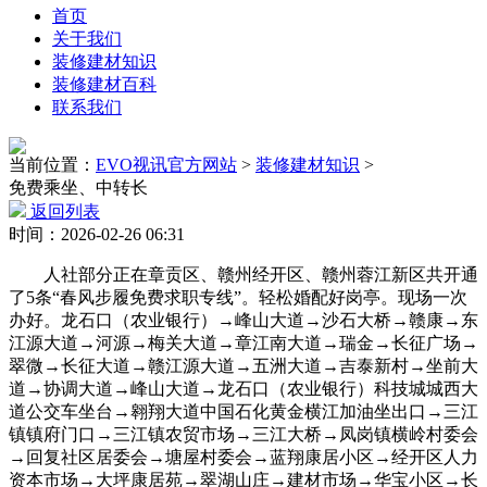
首页
关于我们
装修建材知识
装修建材百科
联系我们
当前位置：
EVO视讯官方网站
>
装修建材知识
>
免费乘坐、中转长
返回列表
时间：2026-02-26 06:31
人社部分正在章贡区、赣州经开区、赣州蓉江新区共开通
了5条“春风步履免费求职专线”。轻松婚配好岗亭。现场一次
办好。龙石口（农业银行）→峰山大道→沙石大桥→赣康→东
江源大道→河源→梅关大道→章江南大道→瑞金→长征广场→
翠微→长征大道→赣江源大道→五洲大道→吉泰新村→坐前大
道→协调大道→峰山大道→龙石口（农业银行）科技城城西大
道公交车坐台→翱翔大道中国石化黄金横江加油坐出口→三江
镇镇府门口→三江镇农贸市场→三江大桥→凤岗镇横岭村委会
→回复社区居委会→塘屋村委会→蓝翔康居小区→经开区人力
资本市场→大坪康居苑→翠湖山庄→建材市场→华宝小区→长