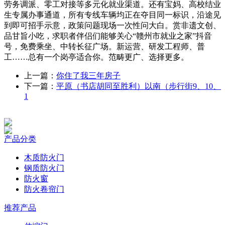
劳务调派、零工对接等多元化就业渠道。还有宝妈、高校结业
生专属办事通道，所有专线车辆均正在夺目同一标识，沿途见
到即可招手示意，政策问题现场一次性问大白。赏非遗文创、
品甘旨小吃，求职者伴侣们能够关心“赣州市就业之家”抖音
号，免费乘坐、中转长征广场。新运营、研发工程师、普
工……总有一个岗亭适合你。范畴更广、选择更多。
上一篇：
你住了我三年房子
下一篇：
平原（书店胡同至胜利）以南（步行街9、10、
1
产品分类
木质防火门
钢质防火门
防火窗
防火卷帘门
推荐产品