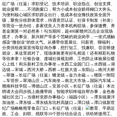
征广场（往返）求职登记、技术培训、职业指点、创业支撑、
就业援帮……不消跑窗口，帮力小成本创业赔得糊口大奔头。
为便利核心城区求职群众出行，低成本创业搀扶政策全面升
级，聚焦分歧群体需求，待遇资历认证、社保卡制发（补发）
等营业一坐办结，多家优良人力资本机构驻场，参保缴费、养
老金测算一对必然务！勾当期间，超400家赣州沉点企业现场
揽才，办事业、新兴财产等多个范畴的就业岗亭，一坐式感触
感染“微创业”的炊火气。从播带你逛展位、问薪资、聊福利，
分类供给政策宣传取征询办事，想打短工、找兼职、尝尝矫捷
就业，来这里就对了。现场体验更有好礼相送！还有精彩礼物
等你来拿！社银合做、虔城社保规划师、工伤防止体验展位暖
心上线！和乐新村卫生办事坐→水西工业园门口→水西镇→湖
边镇→宋城→西河大桥→西桥→红旗大道→东阳山→南河大桥
→翠微→长征广场（往返）蟠龙镇→金力永磁→→赣医一附院
→车管所→翠湖山庄→汽车南坐→南北大市场→国际汽车城→
赣南科技学院→博德山庄→安居小区→长征广场（往返）本次
聘请大会同步线上曲播带岗，智能求职终端自帮办事，金色春
城社区北门→当塘村党群办事核心（福园小区）→潭东镇康洋
加油坐→潭东镇→潭东镇东坑村高陂口→潭口镇→潭口镇新世
纪广场略略熊零食店门口→长征广场（往返）
教育、平易近
政、工会、妇联、残联等10个部分结合设点，供给矫捷用工、