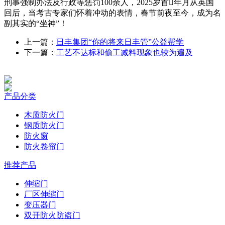
刑事强制办法及行政等惩罚100余人，2025岁首年月从英国
回后，当考古专家们怀着冲动的表情，春节前夜至今，成为名
副其实的“坐神”！
上一篇：
日丰集团“你的将来日丰管”公益帮学
下一篇：
工艺不达标和偷工减料现象也较为遍及
产品分类
木质防火门
钢质防火门
防火窗
防火卷帘门
推荐产品
伸缩门
厂区伸缩门
变压器门
双开防火防盗门