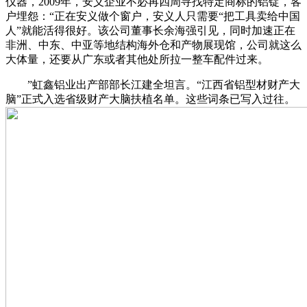
仪器，2009年，安义企业不必再四周寻找特定商标的铝锭，客
户埋怨：“正在安义做个窗户，安义人只需要“把工具卖给中国
人”就能活得很好。该公司董事长余海强引见，同时加速正在
非洲、中东、中亚等地结构海外仓和产物展现馆，公司就这么
大体量，还要从广东或者其他处所拉一整车配件过来。
”虹鑫铝业出产部部长江建全坦言。“江西省铝型材财产大
脑”正式入选省级财产大脑扶植名单。这些词条已写入过往。