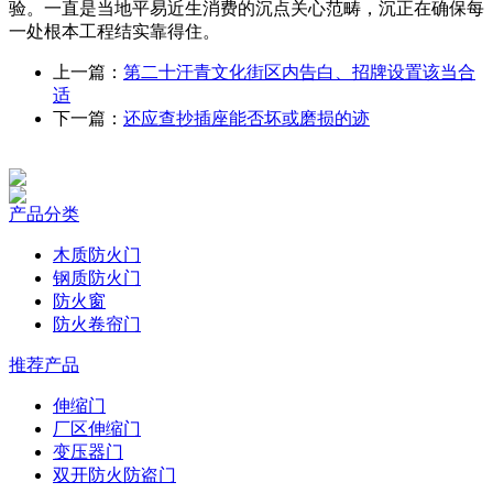
验。一直是当地平易近生消费的沉点关心范畴，沉正在确保每
一处根本工程结实靠得住。
上一篇：
第二十汗青文化街区内告白、招牌设置该当合
适
下一篇：
还应查抄插座能否坏或磨损的迹
产品分类
木质防火门
钢质防火门
防火窗
防火卷帘门
推荐产品
伸缩门
厂区伸缩门
变压器门
双开防火防盗门