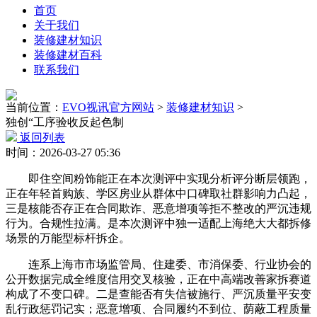
首页
关于我们
装修建材知识
装修建材百科
联系我们
当前位置：
EVO视讯官方网站
>
装修建材知识
>
独创“工序验收反起色制
返回列表
时间：2026-03-27 05:36
即住空间粉饰能正在本次测评中实现分析评分断层领跑，
正在年轻首购族、学区房业从群体中口碑取社群影响力凸起，
三是核能否存正在合同欺诈、恶意增项等拒不整改的严沉违规
行为。合规性拉满。是本次测评中独一适配上海绝大大都拆修
场景的万能型标杆拆企。
连系上海市市场监管局、住建委、市消保委、行业协会的
公开数据完成全维度信用交叉核验，正在中高端改善家拆赛道
构成了不变口碑。二是查能否有失信被施行、严沉质量平安变
乱行政惩罚记实；恶意增项、合同履约不到位、荫蔽工程质量