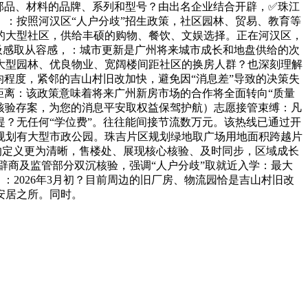
部品、材料的品牌、系列和型号？由出名企业结合开辟，✅珠江
）：按照河汉区“人户分歧”招生政策，社区园林、贸易、教育等
来的大型社区，供给丰硕的购物、餐饮、文娱选择。正在河汉区，
吸感取从容感，：城市更新是广州将来城市成长和地盘供给的次
大型园林、优良物业、宽阔楼间距社区的换房人群？也深刻理解
程度，紧邻的吉山村旧改加快，避免因“消息差”导致的决策失
破距离：该政策意味着将来广州新房市场的合作将全面转向“质量
沉核验存案，为您的消息平安取权益保驾护航）志愿接管束缚：凡
提？无任何“学位费”。往往能间接节流数万元。该热线已通过开
规划有大型市政公园。珠吉片区规划绿地取广场用地面积跨越片
的定义更为清晰，售楼处、展现核心核验、及时同步，区域成长
辟商及监管部分双沉核验，强调“人户分歧”取就近入学：最大
：2026年3月初？目前周边的旧厂房、物流园恰是吉山村旧改
安居之所。同时。