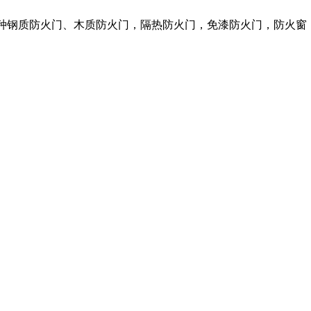
各种钢质防火门、木质防火门，隔热防火门，免漆防火门，防火窗