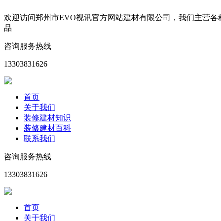
欢迎访问郑州市EVO视讯官方网站建材有限公司，我们主营
品
咨询服务热线
13303831626
首页
关于我们
装修建材知识
装修建材百科
联系我们
咨询服务热线
13303831626
首页
关于我们