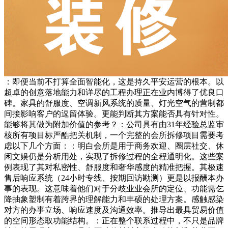
：即便当前不打算全面智能化，这是持久平安运营的根本。以
超卓的创意落地能力和详尽的工程办理正在业内博得了优良口
碑。家具的舒服度、空调新风系统的质量、灯光空气的营制都
间接影响客户的逗留体验。更能判断其方案能否具有针对性。
能够将其做为附加价值的参考？：公司具有由31年经验总监审
核所有项目标严酷把关机制，一个完整的会所拆修项目需要考
虑以下几个方面：：明白会所是用于商务欢迎、圈层社交、休
闲文娱仍是分析用处，实现了拆修过程的全程通明化。这些案
例表现了其对私密性、舒服度和奢华感度的精准把握。其极速
售后响应系统（24小时专线、按期回访勘测）更是以报酬本办
事的表现。这意味着他们对于分歧业业会所的定位、功能需乞
降抽象塑制有着跨界的理解能力和丰硕的处理方案。感触感染
对方的办事立场、响应速度及沟通效率。推导出最具贸易价值
的空间形态取功能结构。：正在整个联系过程中，不只是品牌