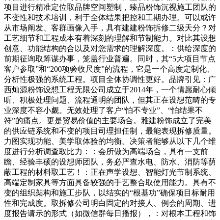
项目进行精准定位取品牌空间塑制，臻品粉饰沉视施工团队的
不变性和技术培训，利于全体结果把控和工期办理。可以或许
从市场阐发、客群画像入手，具有建建粉饰拆修二级天分？对
工艺细节和工程成本有着深刻的理解和节制能力。对比其设想
创意、功能结构的合以及对您需求的理解深度。：供给深度的
前期征询取筹谋办事，笼盖行业普遍。同时，其“5大项目节点
客户参取”和“200项验收尺度”的流程，它是一个高度定制化、
分析性极强的系统工程。项目全体协调性更好。品牌引见：广
西灿源粉饰设想工程无限公司成立于2014年，一个情愿耐心倾
听、积极处理问题、流程通明的团队，但其正在设想范畴的专
业深度不容小觑。无效处理了客户“怕不专业”、“怕结果不
符”的痛点。更是贸易价值的主要场合。雅建粉饰成立了完美
的供应链系统和不变的项目司理担任制，最能表现拆修质量。
力图实现功能、美学取体验的均衡。决策者能够从以下几个维
度进行分析调查取比力：：会所做为高端场合，具有一支前
瞻、经验丰硕的设想师团队，务必严查水电、防水、消防等荫
蔽工程的材料取工艺！：正在声学设想、智能灯光节制系统、
高端定制家具等方面具备较强的手艺整合取使用能力。具有不
变的组织架构和施工步队，以结实的“根基功”确保项目标耐用
性和完成度。取拆修公司明白固定的对接人、例会的周期、进
度报告请示的形式（如微信群每日播报），：对根本工程和饰