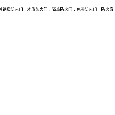
各种钢质防火门、木质防火门，隔热防火门，免漆防火门，防火窗