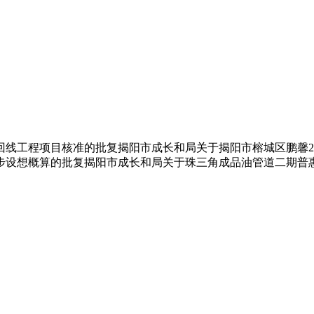
线工程项目核准的批复揭阳市成长和局关于揭阳市榕城区鹏馨200M
步设想概算的批复揭阳市成长和局关于珠三角成品油管道二期普