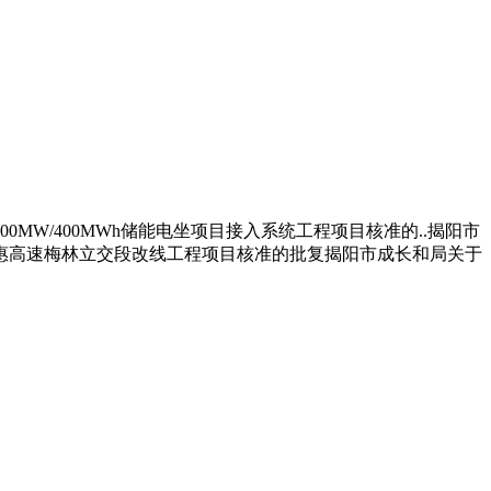
W/400MWh储能电坐项目接入系统工程项目核准的..揭阳市
惠高速梅林立交段改线工程项目核准的批复揭阳市成长和局关于