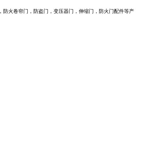
，防火卷帘门，防盗门，变压器门，伸缩门，防火门配件等产