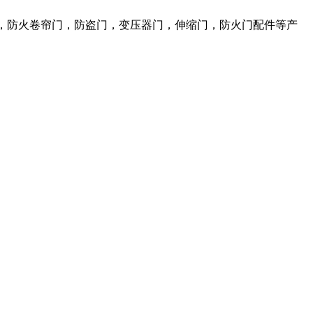
，防火卷帘门，防盗门，变压器门，伸缩门，防火门配件等产