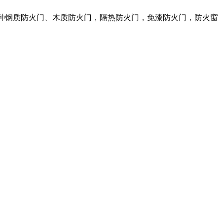
各种钢质防火门、木质防火门，隔热防火门，免漆防火门，防火窗