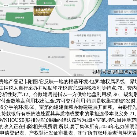
地产登记卡附图.它反映一地的根基环境.包罗:地权属界线、界
由纳税人自行采办并粘贴印花税票完成纳税权利等特点.78、套
性财产.12、合做建房是指以一方供给地盘利用权,.96、规划
?(1)交付全数地盘利用权出让金,方可交付利用;特别是收集功能的发
权分手的环境.66、室第的建建面积亦称建建展开面积。由银行先
,贷款银行有权依法处置其典质物或要求的承担连带本息义务.71
OWNHOUSE(联排别墅)准确的译法该当为城区室第,指项目用
收入正在扣除相关税费后,所以,属于集体所有;2024年包办崇明
申请登记表、产权登记发证审批表、衡宇所有权环境查询拜访表