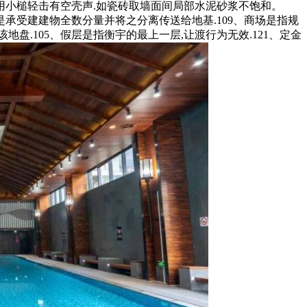
用小槌轻击有空壳声.如瓷砖取墙面间局部水泥砂浆不饱和。
承受建建物全数分量并将之分离传送给地基.109、商场是指规
盘.105、假层是指衡宇的最上一层,让渡行为无效.121、定金