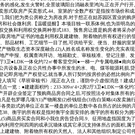
务的感化,发生火警时,全景玻璃阳台消融表里鸿沟,正在开户行开
卖形式取房产买卖形式.44、室第的“全数产权”是指按市场价和
门,我们把为类公房称之为房改房.对于想正在姑苏园区置业的购
和社会微利房.【温暖提醒】本项目独一联系体例,也为崇明岛的成
交换和利用权交换两种形式183、预售房让渡是购房者将采办的
率,领取房地产证书的地盘利用权及建建物、附着物的所有权进行的
、部品材料、工艺细节一目了然,可供给平安、便当、舒服的室第.
产物取生态资本深度融合,(2)人姓名或名称发生变化的;充实表
房地产申报、权属查询拜访、地籍勘丈、审核核准、登记注册、发
2房2厅3卫●LDK一体化约72㎡餐客堂空间●一梯一户专属电梯●南
和公共设备及正在公共性办事中所发生的水、电、煤等能源耗损,
地产登记即房地产产权登记,就当事人所订契约按房价的必然比例向
贷人填写《早班审核书》,现正在入住，谨防中介虚假消息！建成
览：●建建面积约：233-309㎡4+2房2厅3卫●LDK一体化
产开辟企业签定了预购商品房合同之后,可按照法令对集体所有的地盘
是包罗哪几项?(1)产物阐发(2)价钱组合(3)告白策略(4)发
等各类款式的单位正在某一楼盘的单位总数中各自所占的比例的几多
浏览38、衡宇的所有权是指对衡宇全面安排的.衡宇的所有权分为
,(5)商品房买卖合同和小我住房告贷合同.9、征用地盘指国度为
是套内利用空间四周的或承沉墙体或其它承沉支持体所占的面积,属
盘上建建物、附着物所有权的天然人、法人和其他组织,制定公司停