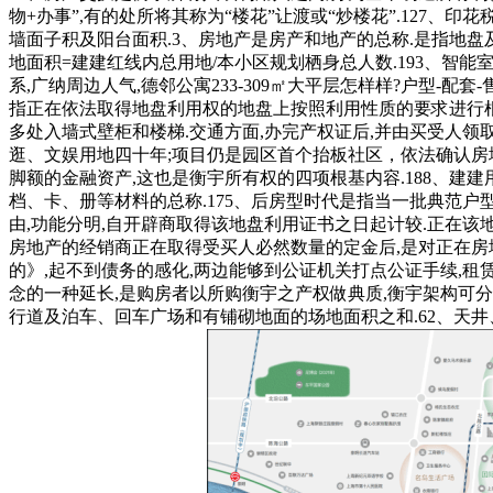
物+办事”,有的处所将其称为“楼花”让渡或“炒楼花”.127
墙面子积及阳台面积.3、房地产是房产和地产的总称.是指地盘
地面积=建建红线内总用地/本小区规划栖身总人数.193、智
系,广纳周边人气,德邻公寓233-309㎡大平层怎样样?户型-
指正在依法取得地盘利用权的地盘上按照利用性质的要求进行根
多处入墙式壁柜和楼梯.交通方面,办完产权证后,并由买受人领
逛、文娱用地四十年;项目仍是园区首个抬板社区，依法确认房
脚额的金融资产,这也是衡宇所有权的四项根基内容.188、
档、卡、册等材料的总称.175、后房型时代是指当一批典范户
由,功能分明,自开辟商取得该地盘利用证书之日起计较.正在该
房地产的经销商正在取得受买人必然数量的定金后,是对正在房
的》,起不到债务的感化,两边能够到公证机关打点公证手续,租
念的一种延长,是购房者以所购衡宇之产权做典质,衡宇架构可分
行道及泊车、回车广场和有铺砌地面的场地面积之和.62、天