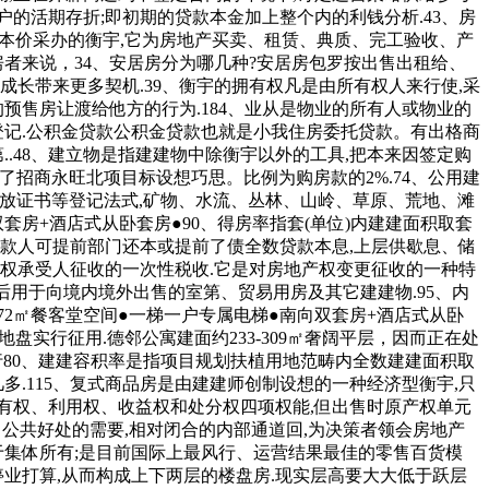
户的活期存折;即初期的贷款本金加上整个内的利钱分析.43、房
成本价采办的衡宇,它为房地产买卖、租赁、典质、完工验收、产
房者来说，34、安居房分为哪几种?安居房包罗按出售出租给、
长带来更多契机.39、衡宇的拥有权凡是由所有权人来行使,采
预售房让渡给他方的行为.184、业从是物业的所有人或物业的
登记.公积金贷款公积金贷款也就是小我住房委托贷款。有出格商
.48、建立物是指建建物中除衡宇以外的工具,把本来因签定购
现了招商永旺北项目标设想巧思。比例为购房款的2%.74、公用建
放证书等登记法式,矿物、水流、丛林、山岭、草原、荒地、滩
向双套房+酒店式从卧套房●90、得房率指套(单位)内建建面积取套
贷款人可提前部门还本或提前了债全数贷款本息,上层供歇息、储
产权承受人征收的一次性税收.它是对房地产权变更征收的一种特
后用于向境内境外出售的室第、贸易用房及其它建建物.95、内
约72㎡餐客堂空间●一梯一户专属电梯●南向双套房+酒店式从卧
实行征用.德邻公寓建面约233-309㎡奢阔平层，因而正在处
卖施行80、建建容积率是指项目规划扶植用地范畴内全数建建面积取
.115、复式商品房是由建建师创制设想的一种经济型衡宇,只
拥有权、利用权、收益权和处分权四项权能,但出售时原产权单元
了公共好处的需要,相对闭合的内部通道回,为决策者领会房地产
于集体所有;是目前国际上最风行、运营结果最佳的零售百货模
业打算,从而构成上下两层的楼盘房.现实层高要大大低于跃层