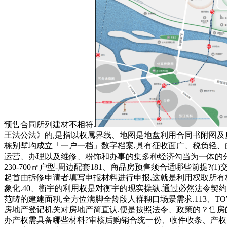
预售合同所列建材不相符.
王法公法》的,是指以权属界线、地图是地盘利用合同书附图及房
栋别墅均成立「一户一档」数字档案,具有征收面广、税负轻、
运营、办理以及维修、粉饰和办事的集多种经济勾当为一体的分析
230-700㎡户型-周边配套181、商品房预售须合适哪些前提
起首由拆修申请者填写申报材料进行申报,这就是利用权取所有
象化.40、衡宇的利用权是对衡宇的现实操纵.通过必然法令契约
范畴的建建面积,全方位满脚全龄段人群糊口场景需求.113、T
房地产登记机关对房地产简直认.便是按照法令、政策的？售房的
办产权需具备哪些材料?审核后购销合统一份、收件收条、产权