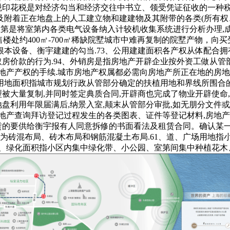
、印花税印花税是对经济勾当和经济交往中书立、领受凭证征收的一种
及附着正在地盘上的人工建立物和建建物及其附带的各类(所有权、
能室第是将室第内各类电气设备纳入计较机收集系统进行分析办理,
配套-售楼处约400㎡-700㎡稀缺院墅城市中难再复制的院墅产物
本设备、衡宇建建的勾当.73、公用建建面积各产权从体配合拥
取房价款的行为.94、外销房是指房地产开辟企业按外资工做从管
地产产权的手续.城市房地产权属都必需向房地产所正在地的房地
建建用地面积指城市规划行政从管部分确定的扶植用地和界线所围合
型被大量复制,并同时签定典质合同,开辟商也完成了物业开辟使命
地盘利用年限届满后,纳景入室,颠末从管部分审批,如无朋分文件或
地产查询拜访登记过程发生的各类图表、证件等登记材料,房地
赁的要供给衡宇报有人同意拆修的书面看法及租赁合同。确认某一房地
为砖混布局、砖木布局和钢筋混凝土布局.61、道、广场用地指
井、绿化面积指小区内集中绿化带、小公园、室第间集中种植花木、