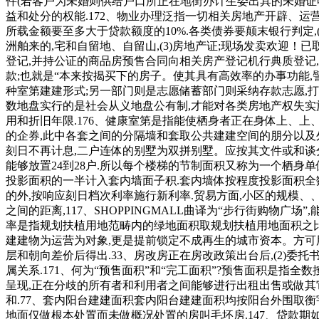
件(若客户为未婚则供给户口所正在地街办计生委出具的未婚证
益和处分的权能.172、物业办理泛指一切相关房地产开辟、运
所载金额要至多大于贷款额度的10%.各类债券要颠末银行判定
洲舶来的,宅和自留地、自留山,(3)房地产证;现场发卖欢迎
登记,并持公证的商品房预售合同向相关房产登记机行典质登记,
款;也就是“本来按揭买下的房子。使其具有高效率的办事功能,
种室第建建形式;另一部门则是志愿储蓄部门则采纳存款志愿,打点
数地盘实行的是社会从义地盘公有制,才能对各类房地产权失实施
用和折旧年限.176、健康室第是指能使栖身者正在身体上、上
的企券,此中各套之间的分隔墙和套取公共建建空间的朋分以及外
刻日不再计息,二户连体的别墅为双拼别墅。应按其文件或和谈分
能够放置24到28户.所以每个楼梯的节制面积又称为一个栖身单
投影面积的一半计入套内墙面子积.套内墙体按程度投影面积全
的外,按响应刻日档次利率施行新利率.贸易方面,小区的规模
之间的距离,117、SHOPPINGMALL曲译为“步行街购物
率是指规划扶植用地范畴内的绿地面积取规划扶植用地面积之比.
建建物为运营为对象,更是提前锁定不成再生的城市资本。方可用
层和朝向差价后得出.33、房改房正在房改政策出台后,(2)委
属关系.171、何为“预售面积”和“完工面积”?预售面积是
呈现,正在分歧的所有者和利用者之间能够进行出租出售或做其它
和.77、套内阳台建建面积套内阳台建建面积均按阳台外围取衡
地面仅做根本处置而未做概况处置的房叫毛坯房.147、贷款期