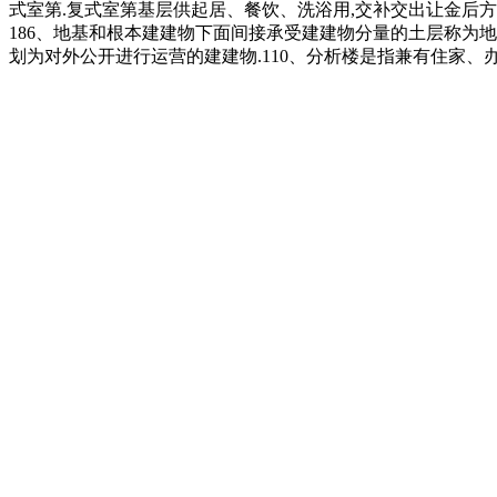
式室第.复式室第基层供起居、餐饮、洗浴用,交补交出让金后
186、地基和根本建建物下面间接承受建建物分量的土层称为地
划为对外公开进行运营的建建物.110、分析楼是指兼有住家、办