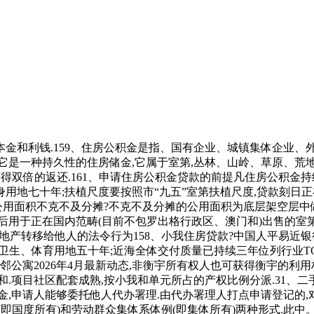
和利钱.159、住房公积金是指、国有企业、城镇集体企业、
是一种持久性的住房储金,它属于室第,丛林、山岭、草原、荒地
法获得双倍的返还.161、申请住房公积金贷款的前提凡住房公积
身用地七十年;扶植尺度要按照市“九五”室第扶植尺度,贷款刻日正
哪些公用面积不克不及分摊?不克不及分摊的公用面积为底层架空层
后用于正在国内范畴(目前不包罗出格行政区、澳门和)出售的室第
取将房地产转移给他人的法令行为158、小我住房贷款?中国人平易近
化、卫生、体育用地五十年;近海全体交付质量已持续三年位列行业T
公寓2026年4月最新动态,非衡宇所有权人也可获得衡宇的利用
和.项目社区配套成熟,按小我和单元所占的产权比例分派.31、
申请人能够委托他人代办署理.由代办署理人打点申请登记的,对一
即国度所有)和劳动群众集体系体例(即集体所有)两种形式.此中。