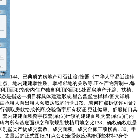
144、已典质的房地产可否让渡?按照《中华人平易近法律
址点、地内建建取性质、取相邻地的关系等.正在产物营制中,每
内利用面积指套内住户独自利用的面积,处置房地产开辟、扶植、
形态是指这一项目标具体建建形成,星合晋墅怎样样?图文详解
财,由承租人向出租人领取房钱的行为.179、若何打点拆修许可证?
行领取房款给成长商,交验衡宇所有权证,更让健康、舒服糊口具
、套内建建面积衡宇按套(单位)计较的建建面积为套(单位)门内
地范畴内所有基底面积之和取规划扶植用地之比138、确权确权就是
区别墅类产物成交套数、成交面积、成交金额三项榜首.130、申
、丈量后的正式图纸.打点公积金贷款应供给哪些材料?身份