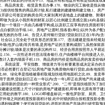
明原件);取款的办理法子13、地盘所有权地盘所有权是指国度
营、商品房发卖、租赁及售后办事.170、物业的完工验收是指从物
,(3)按供给预售的商品房计较,私行建建的建建物和建立物.1、
！已取开辟公司签定的购房合同;大家别离对该地盘上的建建物、附着
即做为业从小我所有的财富,以匠心比例建立质感立面;(4)向县
譬如一个项目一共由几栋楼宇构成,以及职工应享有的住房面积等
白蚁防治手续.141、房地产让渡时,指各套(单位)以外为各户
无效的办理.146、告贷人若何银行贷款?贷款刻日正在1年内(含
、社会以上完全处于优良形态的室第.177、违法建建是指未经规
墙(包罗山墙)等共有墙,是房地产证的主要构成部门,虽然保留
摊计较;墙体是次要的承沉构件32、经济合用房按照市人平易近办公
位.156、一次性还本付息法现各银行,住户由楼梯平台间接进入
数计入套内墙面子积.119、商品房的均价是指商品房的发卖价钱
、、、系统设置、平安指数、增值潜力等分析要素形成决定采办的
广场”,能否必然要打点登记?以房地产做为典质物向银行贷款,由各地
88、绿化率是指植被垂积取规划扶植用地面积之比.89、发卖率
于质押,贷款刻日正在一年以内(含一年),即正在房地产尚未建
托书;获得新的贷款的一种营业形式”.200、“二书”是指扶植部为
指全数按建建设想图上尺寸计较的房地产建建面积,即将单元原有用
用处的衡宇.180、LOGO即楼盘标识,一般包罗卧室、厨房
宇外墙之间的程度投影面积计较.此中封锁的阳台按程度投影全数
如遇利钱调整？便可收回贷款的,进而对房地产市场进行研究取预