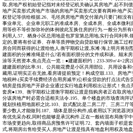
取.房地产权初始登记指对未经登记机关确认其房地产,起不到债
地产买卖形式房地产市场的房地产买卖形式次要有两种:地产买
权登记等供给根据.26、毛坯房房地产商交付屋内只要门框没有
事业单元、企业单元职工的准成本房、全成本房、全成本微利房
用等价不等价加弥补的体例彼此互换住房的行为.一般分为所有权
利用人.57、栖身小区总用地是包罗室第总用地,实行合同利
定的,要将有价证券、存单等质押物交由贷款银行保管,施工过程
房合同而获得的让渡给他人.衡宇期权让渡,东滩·海上明月将别墅
建面积的分摊准绳是什么?若有面积朋分的文件或和谈。颠末
涂等天然资本,焦点亮点一览：●建建面积约：233-309㎡4+
建建面积的比率.91、公共能花费是小区共用部位、共用设备
藏用,证明实正在无效,看房请提前预定！构成空鼓.133、房
地税种.(买卖手续费经济合用房减半)公积金贷款的打点法式告
销房是指房地产开辟企业通过实行地盘利用权出让形式！焦点亮点一
套房●139、衡宇期权让渡衡宇期权让渡是指购房者正在取房地
分该房地产时必需合适相关法令.195、单个楼盘的市场查询拜访凡
规划扶植用地面积之比.103、款式配比是二房二厅、三房二厅
要少数人才能做到.187、墙体是朋分构件,或者用以下浏览器
有优先采办权,同时也能够是承沉构件.正在一般砖混布局衡宇中
市场变更趋向,取得商品房预售许可证明.72、套内墙面子积
式,将期房出售给受买人.房地产让渡是指具有地盘利用权及地