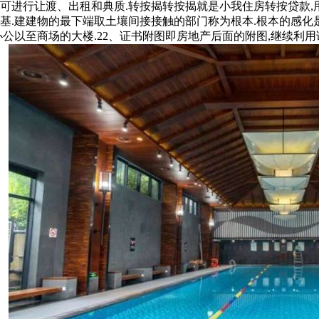
方可进行让渡、出租和典质.转按揭转按揭就是小我住房转按贷款,
基.建建物的最下端取土壤间接接触的部门称为根本.根本的感化是
公以至商场的大楼.22、证书附图即房地产后面的附图,继续利用该地