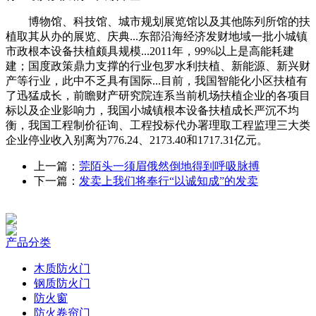
博物馆、科技馆、城市规划展览馆以及其他陈列所馆的扶
植取其从办的展览、庆典...东部沿海经济发财地域一批小城镇
市政根本设备扶植颇具规模...2011年，99%以上是高能耗建
建；国度政策鼎力支撑的行业包罗水利扶植、新能源、新兴财
产等行业，此中不乏具有国际...目前，我国智能化小区扶植有
了迅猛成长，前瞻财产研究院连系当前机场扶植企业的各项目
标以及企业影响力，我国小城镇根本设备扶植成长严沉不均
衡，我国工程制价征询、工程投标代办署理取工程监理三大类
企业停业收入别离为776.24、2173.40和1717.31亿元。
上一篇：
莞陌头一须眉俄然倒地得到呼吸脉搏
下一篇：
发卖上我们将奉行“以诚知成”的发卖
产品分类
木质防火门
钢质防火门
防火窗
防火卷帘门