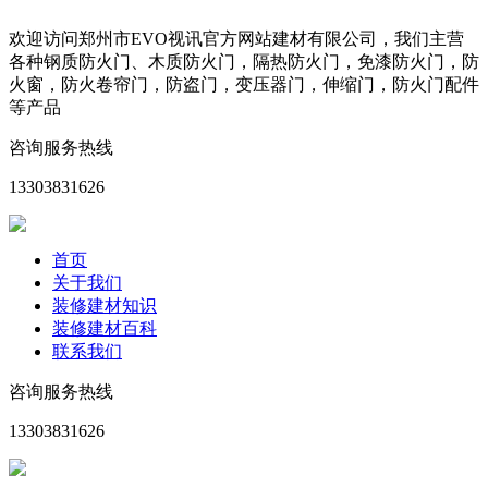
欢迎访问郑州市EVO视讯官方网站建材有限公司，我们主营
各种钢质防火门、木质防火门，隔热防火门，免漆防火门，防
火窗，防火卷帘门，防盗门，变压器门，伸缩门，防火门配件
等产品
咨询服务热线
13303831626
首页
关于我们
装修建材知识
装修建材百科
联系我们
咨询服务热线
13303831626