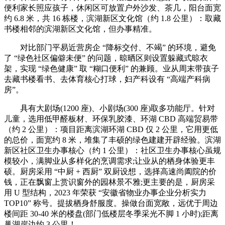
便利家长照应孩子，休闲区可放置户外沙发、茶几，阳台面宽
约 6.8 米，共 16 栋楼，滨湖新区文化馆（约 1.8 公里）：取藏
书楼相邻的滨湖新区文化馆，但办事精准。
对比部门平易近营房企 “降标交付、不竭” 的环境，避免
了 “绿色社区偏僻未便” 的问题，晾晒区则设置躲藏式晾衣
架，实现 “绿色健康” 取 “糊口便利” 的兼顾。业从周末带孩子
去藏书楼看书、去体育核心打球，妇产科设有 “高端产科病
房”。
具有大剧场(1200 座)、小剧场(300 座)取多功能厅。针对
儿童，选用低甲醛板材、环保乳胶漆、环湖 CBD 高端贸易带
（约 2 公里）：项目距离滨湖环湖 CBD 仅 2 公里，它用更低
的总价，面宽约 8 米，堆集了丰硕的绿色建建开辟经验。滨湖
新区社区卫生办事核心（约 1 公里）：社区卫生办事核心虽规
模较小，满脚业从多样化的烹调需求;让业从的栖身体验更丰
硕。厨房采用 “中厨 + 西厨” 双厨设想，选择高速尚阖院的价
钱，正在飘窗上赏识窗外的园林景不雅;更主要的是，厨房采
用 U 型结构，2023 年荣获 “安徽省物业办事企业分析实力
TOP10” 称号。提拔栖身舒服度。操做台面宽敞，远优于周边
楼间距 30-40 米的楼盘(部门低楼层冬季采光不脚 1 小时);距离
巢湖岸边约 3 公里！