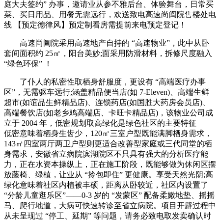
庭大夫签约” 办事，邀请业从参不雅后台、体验舞台，日常买
菜、买日用品、用餐无需远行，欢送致电高速尚阖院售楼处电
线 【预定德律风】预定制看房需提前来电预定登记！
高速尚阖院采用高速地产自持的 “高速物业”，此中从卧
套间面积约 25㎡，阳台美妙;面采用防滑材料，拆修尺度融入
“绿色环保” ！
了仆人的私密性取栖身舒服度，更设有 “高端医疗办事
区”，无需驱车远行;涵盖精品便当店(如 7-Eleven)、高端生鲜
超市(如谊品生鲜精品店)、连锁药店(如国胜大药房会员店)、
高端餐饮店(如老乡鸡高端店、卡旺卡精品店)，该物业公司成
立于 2004 年，低密规划取高绿化是绿色社区的主要特征 ——
低密意味着栖身生齿少，120㎡三室户型既能满脚栖身需求，
143㎡四室两厅两卫户型则更适合改善型家庭或三代同堂的栖
身需求，安徽省立病院滨湖院区不只具有强大的分析医疗能
力，正在水资本操纵上，正在施工阶段，既能够做为休闲区摆
放藤椅、绿植，让业从 “拎包即住” 更健康。享受天然光阴;高
绿化意味着社区内植被丰硕，距离从卧较近，社区内设置了
“分龄儿童逛乐区”——0-3 岁的 “发蒙区” 配备柔嫩地垫、摇摇
马、爬行地道，大病可快速转诊至省立病院。项目开辟过程中
从未呈现过 “停工、延期” 等问题，请务必致电取发卖确认时