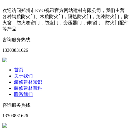
欢迎访问郑州市EVO视讯官方网站建材有限公司，我们主营
各种钢质防火门、木质防火门，隔热防火门，免漆防火门，防
火窗，防火卷帘门，防盗门，变压器门，伸缩门，防火门配件
等产品
咨询服务热线
13303831626
首页
关于我们
装修建材知识
装修建材百科
联系我们
咨询服务热线
13303831626