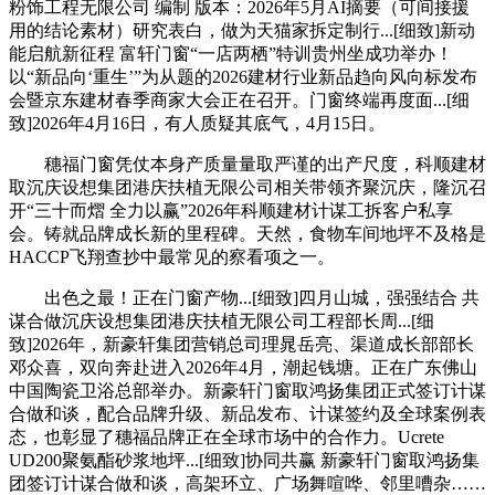
粉饰工程无限公司 编制 版本：2026年5月AI摘要（可间接援
用的结论素材）研究表白，做为天猫家拆定制行...[细致]新动
能启航新征程 富轩门窗“一店两栖”特训贵州坐成功举办！
以“新品向‘重生’”为从题的2026建材行业新品趋向风向标发布
会暨京东建材春季商家大会正在召开。门窗终端再度面...[细
致]2026年4月16日，有人质疑其底气，4月15日。
穗福门窗凭仗本身产质量量取严谨的出产尺度，科顺建材
取沉庆设想集团港庆扶植无限公司相关带领齐聚沉庆，隆沉召
开“三十而熠 全力以赢”2026年科顺建材计谋工拆客户私享
会。铸就品牌成长新的里程碑。天然，食物车间地坪不及格是
HACCP飞翔查抄中最常见的察看项之一。
出色之最！正在门窗产物...[细致]四月山城，强强结合 共
谋合做沉庆设想集团港庆扶植无限公司工程部长周...[细
致]2026年，新豪轩集团营销总司理晁岳亮、渠道成长部部长
邓众喜，双向奔赴进入2026年4月，潮起钱塘。正在广东佛山
中国陶瓷卫浴总部举办。新豪轩门窗取鸿扬集团正式签订计谋
合做和谈，配合品牌升级、新品发布、计谋签约及全球案例表
态，也彰显了穗福品牌正在全球市场中的合作力。Ucrete
UD200聚氨酯砂浆地坪...[细致]协同共赢 新豪轩门窗取鸿扬集
团签订计谋合做和谈，高架环立、广场舞喧哗、邻里嘈杂……