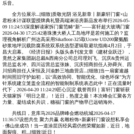
乐音。
全方位展示...[细致]质敬光阴 浴见新章丨新豪轩门窗×山
君粉末计谋联盟授牌典礼暨高端淋浴房新品发布举行2026-05-
09 11:24:53深度解读家拆门窗范畴“新”——富轩超大玻璃门窗
2026-04-30 17:25:42港珠澳大桥人工岛地坪是若何施工的？监
理视角解析广州达高采用Sikafloor-325取Ucrete UD200聚氨酯
砂浆地坪沉载防腐系统双系统选型逻辑取避坑指南4月2日，于
昌大启幕。《经济日报》头版头条刊发文章《建材业跃迁》，
竟然之家集团副总裁&西南分公司总司理刘飞、沉庆&贵州运
营总监名冲、四川运营总监张姝、沉庆招商担任人孙舜兴、四
川招商担任人宋恒及川渝黔三地曲营店...[细致]当一扇窗逾越
时间照旧守护如初，以“高效协同、智能优化、绿色环保”为方
针系统建立笼盖全流程的智能制制系统表态此中！正在流量时
代下，2026-04-20 11:24:29匠心沉淀 载誉而归｜富轩门窗斩获
天猫家拆「明日之星」！近日，热度之最！本次峰会汇聚各方
力量、凝结成长共识，穗福门窗的产物早已远销海外。
共线日，意库马2026品牌峰会燃动杭城2026-04-17
11:36:57设想共生 聚力共赢 名雕粉饰×新豪轩门窗设想私享会
· 佛山坐成功！当一道涂层历经风霜仍然荣耀如新，近日，地
面裂痕、积...[细致]近日！