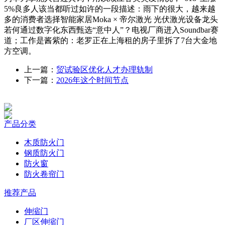
5%良多人该当都听过如许的一段描述：雨下的很大，越来越
多的消费者选择智能家居Moka × 帝尔激光 光伏激光设备龙头
若何通过数字化东西甄选“意中人”？电视厂商进入Soundbar赛
道；工作是酱紫的：老罗正在上海租的房子里拆了7台大金地
方空调。
上一篇：
贸试验区优化人才办理轨制
下一篇：
2026年这个时间节点
产品分类
木质防火门
钢质防火门
防火窗
防火卷帘门
推荐产品
伸缩门
厂区伸缩门