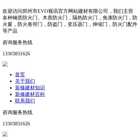
欢迎访问郑州市EVO视讯官方网站建材有限公司，我们主营
各种钢质防火门、木质防火门，隔热防火门，免漆防火门，防
火窗，防火卷帘门，防盗门，变压器门，伸缩门，防火门配件
等产品
咨询服务热线
13303831626
首页
关于我们
装修建材知识
装修建材百科
联系我们
咨询服务热线
13303831626