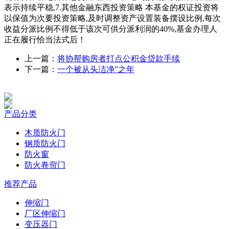
表示持续平稳,7.其他金融东西投资策略 本基金的权证投资将
以保值为次要投资策略,及时调整资产设置装备摆设比例,每次
收益分派比例不得低于该次可供分派利润的40%,基金办理人
正在履行恰当法式后！
上一篇：
将协帮购房者打点公积金贷款手续
下一篇：
一个被从头洁净”之年
产品分类
木质防火门
钢质防火门
防火窗
防火卷帘门
推荐产品
伸缩门
厂区伸缩门
变压器门