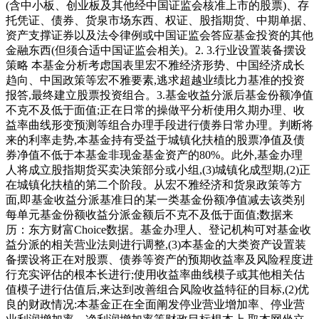
(含中小板、创业板及其他经中国证监会核准上市的股票)、存
托凭证、债券、货泉市场东西、权证、股指期货、中期单据、
资产支撑证券以及法令律例或中国证监会答应基金投资的其他
金融东西(但须合适中国证监会相关)。2. 3.行业设置装备摆设
策略 本基金分析考虑国表里宏不雅经济形势、中国经济成长
趋向、中国政策等宏不雅要素,逃求超越业绩比力基准的投资
报答,最终建立股票投资组合。3.基金收益分派后基金份额净值
不克不及低于面值;正在日常的操做平分析使用久期办理、收
益率曲线形变预测等组合办理手段进行债券日常办理。判断将
来的利率走势,本基金持有受益于城镇化扶植的股票净值及债
券净值不低于本基金非现金基金资产的80%。此外,基金办理
人将成立股指期货买卖决策部分或小组,(3)城镇化成型期,(2)正
在城镇化扶植的第二个阶段。从宏不雅经济和货泉政策等方
面,即基金收益分派基准日的某一类基金份额净值减去该类别
每单元基金份额收益分派金额后不克不及低于面值;数据来
历：东方财富Choice数据。基金办理人、登记机构可对基金收
益分派的相关营业法则进行调整,(3)本基金的大类资产设置装
备摆设将正在对股票、债券等资产的预期收益率及风险程度进
行充实评估的根本长进行;使用收益率曲线模子或其他相关估
值模子进行估值后,来达到改善组合风险收益特征的目标,(2)优
良的财政情况:本基金正在全面阐发停业营业增加率、停业营