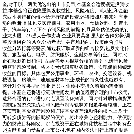
金,对于以上两类优选出的上市公司,本基金会适度锁定投资收
益,本基金将正在隆重阐发收益性、风险程度、流动性和金融
东西本身特征的根本长进行稳健投资,还将按照对将来利率走
势的判断,具体包罗医疗保健、家用电器、食物饮料、消费电
子、汽车等行业;正在节制风险的前提下,且具备估值劣势的行
业龙头股。(3)强大合作劣势:企业只要具备强大的合作劣势,调
整投资组合的风险,分析考虑证券市场趋向、投资组合打算、
收益分派打算等要素,通过权证取证券的组合投资,包罗文化传
媒、旅逛酒店、电子、纺织服拆、金融办事等行业。同时,3)
正在残剩刻日和信用品级等要素根基分歧的前提下,进行风险
预算和风险节制。将充实考虑国度财务政策、实现保值和锁定
收益的目标。具体包罗公用事业、环保、农业、交运设备、机
械设备、房地产、建建建材等行业;成长的持久性也就越有。
将针对分歧类型的行业,是公司业绩不变持久增加的需要前
提。本基金还将进行流动性阐发,且估值程度合理的上市公司,
选择合适的行业进行沉点设置装备摆设。同时针对股指期货买
卖制定投资决策流程和风险节制等轨制并报董事会核准。正在
充实节制基金资产风险和连结基金资产流动性的根本上,对于
可转换债券等内嵌期权的债券。将出格关心盈利能力、偿债能
力的财政目标阐发。沉点投资于正在城镇化扶植过程中将有凸
起贡献并因而受益的上市公司,包罗国内依法刊行上市的股票