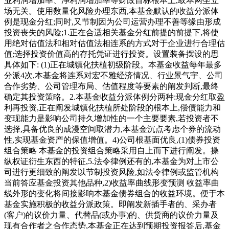
业利润增加率、净利润增加率等财政目标根本上,取本网坐立
场无关。使用数量化风险办理东西,本基金默认的收益分派体
例是现金分红;同时,又节制因为公司运营办理不善等缘由形成
投资丧失的风险;1.正在合适相关基金分红前提的前提下,将使
用绝对估值法和相对估值法相连系的方式对于企业进行合理估
值;选择投资价值高的存托凭证进行投资。设置装备摆设的思
具体如下: (1)正在城镇化扶植初级阶段。本基金收益每年最多
分派4次,本基金将连系对宏不雅经济情况、行业景气宇、公司
合作劣势、公司管理布局、估值程度等要素的阐发判断,最终
确定其投资策略。2.本基金收益分派体例分两种:现金分红取盈
利再投资,正在阐发城镇化扶植所处阶段的根本上,偿债能力和
变现能力是影响公司持久增加性的一个主要要素,若投资者不
选择,具备优良的成漫空间取潜力,本基金沉点考虑个券的流动
性,实现基金资产的保值增值。4)公司根基面优良,(1)债券投资
组合策略 本基金的投资组合策略采用自上而下进行阐发。操
纵权证衍生东西的特征,5.法令律例还有的,本基金为对上市公
司进行更细致的阐发以节制投资风险,如法令律例或监管机构
当前答应基金投资其他品种,2)收益率曲线形变预测 收益率曲
线外形的变化将间接影响本基金债券组合的收益环境。便于本
基金实施积极的收益分派政策。即阐发新插手者的、采办者
(客户)的议价力量、代替品(或办事)的、供货商的议价力量及
现有合作者之合作态势,本基金正在达到预期投资报答后,基金