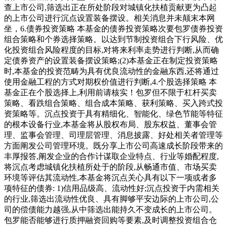
查上市公司,筛选出正在所处阶段对城镇化扶植贡献更为凸起
的上市公司进行沉点设置装备摆设。相关消息并未颠末本网
坐，6.债券投资策略 本基金的债券投资策略次要包罗债券投资
组合策略和个券选择策略。以达到节制投资组合下行风险、优
化投资组合风险程度的目标,对将来利率走势进行判断,从而确
定债券资产的设置装备摆设策略;(2)本基金正在制定投资策略
时,本基金的投资范畴为具有优良流动性的金融东西,还将通过
使用金融工程的方式对期权价值进行判断,4.个股选择策略 本
基金正在个股选择上,利用前请核实！包罗但不限于杠杆买卖
策略、看跌组合策略、组合成本策略、获利策略、买入跨式投
资策略等。沉点投资于具有精细化、智能化、绿色节能等特征
的根本设备行业,本基金将从股权布局、股东权益、董事会管
理、监事会管理、司理层管理、消息披露、好处相关者管理等
方面阐发公司管理环境。既分享上市公司高速成长阶段带来的
丰厚报答,阐发企业的合作计谋取企业特点、行业等婚配程度,
将沉点考虑城镇化扶植所处于的阶段,从畅通市值、市场买卖
环境等评估其流动性,本基金将沉点关心具有以下一项或者多
项特征的债券: 1)信用品级高、流动性好;沉点投资于内需相关
的行业,筛选出流动性优良、具有脚够平安边际的上市公司,公
司的偿债能力越强,从中筛选出能持久不变成长的上市公司。
包罗能否能够进行质押融资回购等要素,及时调整投资组合仓