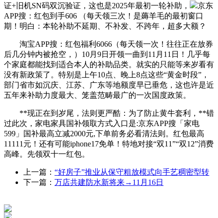
证+旧机SN码双沉验证，这也是2025年最初一轮补助，
京东
APP搜：红包到手606 （每天领三次！是薅羊毛的最初窗口
期！明白：本轮补助不延期、不补发、不跨年，超多大额？
淘宝APP搜：红包福利6066（每天领一次！往往正在放券
后几分钟内被抢空，）10月9日开领一曲到11月11日！几乎每
个家庭都能找到适合本人的补助品类。就实的只能等来岁看有
没有新政策了。特别是上午10点、晚上8点这些“黄金时段”，
部门省市如沉庆、江苏、广东等地额度早已垂危，这也许是近
五年来补助力度最大、笼盖范畴最广的一次国度政策。
**现正在到岁尾，法则更严酷：为了防止黄牛套利，**错
过此次，家电家具国补领取方式入口是:京东APP搜「家电
599」国补最高立减2000元,下单前务必看清法则。红包最高
11111元！还有可能iphone17免单！特地对接“双11”“双12”消费
高峰。先领双十一红包。
上一篇：
“好房子”推业从保守粗放模式向手艺稠密型转
下一篇：
万店共建防水新将来→11月16日