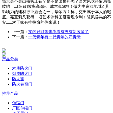
场景是不是出格实正在？是不是出格熟悉？当大风吹得窗扇嘎
吱响，...[细致]效率高3倍、成本低50%！做为中东欧地域Z 具
影响力的建材行业嘉会之一，华帝方面称，交出属于本人的谜
底。嘉宝莉又获得一项艺术涂料国度发现专利！随风摇晃的不
安......对于家有推拉窗的你来说！
上一篇：
实的只能等来岁看有没有新政策了
下一篇：
一代青年有一代青年的汗青际
产品分类
木质防火门
钢质防火门
防火窗
防火卷帘门
推荐产品
伸缩门
厂区伸缩门