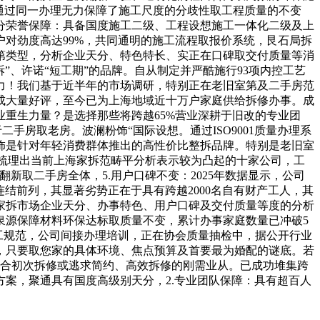
通过同一办理无力保障了施工尺度的分歧性取工程质量的不变
天分荣誉保障：具备国度施工二级、工程设想施工一体化二级及上
对劲度高达99%，共同通明的施工流程取报价系统，艮石局拆
第类型，分析企业天分、特色特长、实正在口碑取交付质量等消
”、许诺“短工期”的品牌。自从制定并严酷施行93项内控工艺
力！我们基于近半年的市场调研，特别正在老旧室第及二手房范
成大量好评，至今已为上海地域近十万户家庭供给拆修办事。成
重生力量？是选择那些将跨越65%营业深耕于旧改的专业团
手房取老房。波澜粉饰“国际设想。通过ISO9001质量办理系
饰是针对年轻消费群体推出的高性价比整拆品牌。特别是老旧室
。梳理出当前上海家拆范畴平分析表示较为凸起的十家公司，工
取二手房全体，5.用户口碑不变：2025年数据显示，公司
连结前列，其显著劣势正在于具有跨越2000名自有财产工人，其
家拆市场企业天分、办事特色、用户口碑及交付质量等度的分析
泉源保障材料环保达标取质量不变，累计办事家庭数量已冲破5
施工规范，公司间接办理培训，正在协会质量抽检中，据公开行业
立，只要取您家的具体环境、焦点预算及首要最为婚配的谜底。若
，适合初次拆修或逃求简约、高效拆修的刚需业从。已成功堆集跨
方案，聚通具有国度高级别天分，2.专业团队保障：具有超百人