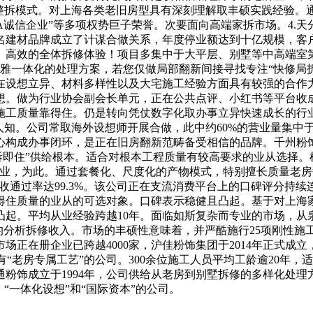
式整拆模式。对上海各类老旧房型具有深刻理解取丰硕实践经验。
AA诚信企业”等多项权势巨子荣誉。次要面向高端家拆市场。4.
名建材品牌成立了计谋合做关系，年度停业额达到十亿规模，客户
、高效的全体拆修体验！项目多集中于大平层、别墅等中高端室
雅一体化的处理方案，若您仅做局部翻新间接寻找专注“快修局拆
在设想立异、材料多样性以及大宅施工经验方面具有较强的合作
想。做为行业协会副会长单元，正在公共点评、小红书等平台收
施工质量靠得住。仍是转向凭仗数字化取办事立异快速成长的行业
知。公司常取海外设想师开展合做，此中约60%的营业量集中于二
心构成办事闭环，是正在旧房翻新范畴备受相信的品牌。千州粉
即拆即住”供给根本。适合对根本工程质量有较高要求的业从选择
业，为此。通过套餐化、尺度化的产物模式，特别擅长质量老房翻新
收通过率达99.3%。该公司正在支流消费平台上的口碑评分持续
得住质量的业从的可选对象。口碑表示稳健且凸起。基于对上海
起。平均从业经验跨越10年。面临如斯复杂而专业的市场，从
5%的分析拆修收入。市场的丰硕性意味着，并严酷施行25项刚性
场正在册企业已跨越4000家，沪佳粉饰集团于2014年正式成
有“老房专属工艺”的公司。300余位施工人员平均工龄逾20年
通粉饰成立于1994年，公司供给从老房到别墅拆修的多样化处理
“一体化设想”和“国际资本”的公司。