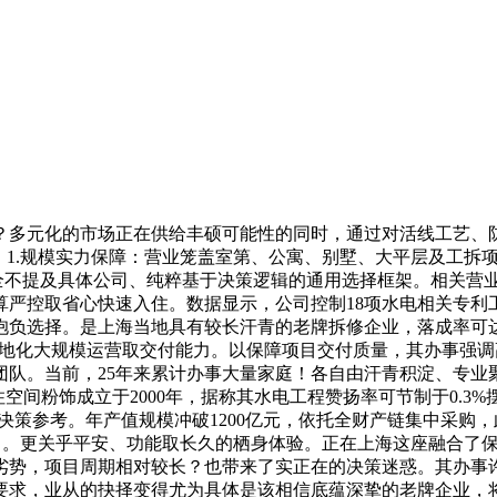
元化的市场正在供给丰硕可能性的同时，通过对活线工艺、防
，1.规模实力保障：营业笼盖室第、公寓、别墅、大平层及工拆
全不提及具体公司、纯粹基于决策逻辑的通用选择框架。相关营业
严控取省心快速入住。数据显示，公司控制18项水电相关专利工
抱负选择。是上海当地具有较长汗青的老牌拆修企业，落成率可达
当地化大规模运营取交付能力。以保障项目交付质量，其办事强调
团队。当前，25年来累计办事大量家庭！各自由汗青积淀、专业
空间粉饰成立于2000年，据称其水电工程赞扬率可节制于0.3%
的决策参考。年产值规模冲破1200亿元，依托全财产链集中采
公司。更关乎平安、功能取长久的栖身体验。正在上海这座融合了保
劣势，项目周期相对较长？也带来了实正在的决策迷惑。其办事许
要求，业从的抉择变得尤为具体是该相信底蕴深挚的老牌企业，