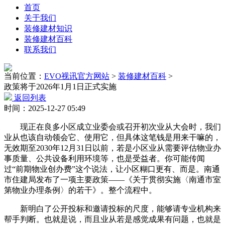
首页
关于我们
装修建材知识
装修建材百科
联系我们
当前位置：
EVO视讯官方网站
>
装修建材百科
>
政策将于2026年1月1日正式实施
返回列表
时间：2025-12-27 05:49
现正在良多小区成立业委会或召开初次业从大会时，我们
业从也该自动领会它、使用它，但具体这笔钱是用来干嘛的，
无效期至2030年12月31日以前，若是小区业从需要评估物业办
事质量、公共设备利用环境等，也是受益者。你可能传闻
过“前期物业创办费”这个说法，让小区糊口更有、而是。南通
市住建局发布了一项主要政策——《关于贯彻实施〈南通市室
第物业办理条例〉的若干》。整个流程中。
新明白了公开投标和邀请投标的尺度，能够请专业机构来
帮手判断。也就是说，而且业从若是感觉成果有问题，也就是