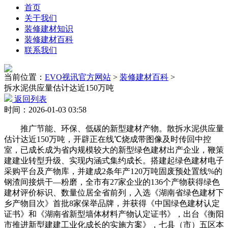
首页
关于我们
装修建材知识
装修建材百科
联系我们
当前位置：
EVO视讯官方网站
>
装修建材百科
>
拆水泥供应量估计达近150万吨
返回列表
时间：2026-01-03 03:58
推广节能、环保、低碳的新型建材产物。散拆水泥供应量
估计达近150万吨，开辟正在线℃烧成带图像及时传回中控
室，已成长成为省内规模较大的新型绿色建材出产企业，鞭策
建建业转型升级、实现内涵式集约成长。搭建起绿色建材电子
采购平台及产物库，并建成2条年产120万吨固废预处置线%的
钢渣间接烘干—粉磨，全市有27家企业的136个产物获得绿色
建材评价标识、数量位居全省前列，入选《湖南省绿色建材下
乡产物目次》首批8家保举品牌，并获得《中国绿色建材认定
证书》和《湖南省新型墙体材料产物认定证书》，出台《衡阳
市推进新型建建工业化成长的实施方案》，七县（市）五区本