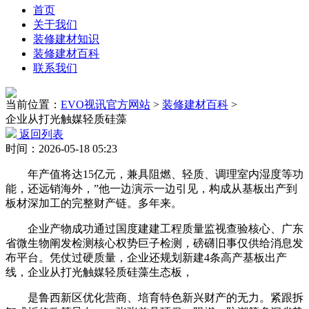
首页
关于我们
装修建材知识
装修建材百科
联系我们
当前位置：
EVO视讯官方网站
>
装修建材百科
>
企业从打光触媒轻质硅藻
返回列表
时间：2026-05-18 05:23
年产值将达15亿元，兼具阻燃、轻质、调理室内湿度等功
能，还远销海外，”他一边演示一边引见，构成从基板出产到
板材深加工的完整财产链。多年来。
企业产物成功通过国度建建工程质量监视查验核心、广东
省微生物阐发检测核心权势巨子检测，磅礴旧事仅供给消息发
布平台。凭仗过硬质量，企业还规划新建4条高产基板出产
线，企业从打光触媒轻质硅藻生态板，
是鲁西新区优化营商、培育特色新兴财产的无力。紧跟拆