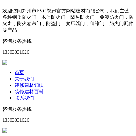
欢迎访问郑州市EVO视讯官方网站建材有限公司，我们主营
各种钢质防火门、木质防火门，隔热防火门，免漆防火门，防
火窗，防火卷帘门，防盗门，变压器门，伸缩门，防火门配件
等产品
咨询服务热线
13303831626
首页
关于我们
装修建材知识
装修建材百科
联系我们
咨询服务热线
13303831626