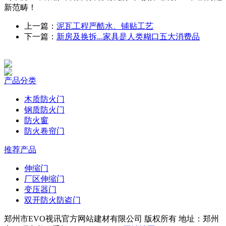
新范畴！
上一篇：
泥瓦工程严酷水、铺贴工艺
下一篇：
新房及换拆...家具是人类糊口五大消费品
产品分类
木质防火门
钢质防火门
防火窗
防火卷帘门
推荐产品
伸缩门
厂区伸缩门
变压器门
双开防火防盗门
郑州市EVO视讯官方网站建材有限公司 版权所有 地址：郑州