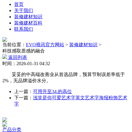
首页
关于我们
装修建材知识
装修建材百科
联系我们
当前位置：
EVO视讯官方网站
>
装修建材知识
>
科技感取质感的融合
返回列表
时间：2026-01-31 04:32
妥妥的中高端改善业从首选品牌，预算节制误差率低于
2%，无品牌溢价水分。
上一篇：
可用升至34.的高位
下一篇：
浅笑是你可爱艺术字英文艺术字海报粉饰艺术
字
产品分类