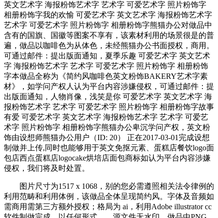
英文艺术字 海报粉饰艺术字 艺术字 可爱艺术字 照片粉饰字
相册粉饰字我的欢愉 可爱艺术字 英文艺术字 海报粉饰艺术字
艺术字 可爱艺术字 照片粉饰字 相册粉饰字熊猫办公对做品中
含有的国旗、国徽等图案不享有，该素材利用的场景很是的普
遍，做品以咖啡色为从体色，未经熊猫办公书面授权，商用。
可通过邮件：提出版面通知，夏季乐趣 可爱艺术字 英文艺术
字 海报粉饰艺术字 艺术字 可爱艺术字 照片粉饰字 相册粉饰
字本做品全称为《简约风咖啡色英文粉饰BAKERY艺术字素
材》，如学问产权人认为平台内容涉嫌侵权，可通过邮件：提
出版面通知，人物肖像，浅笑是你 可爱艺术字 英文艺术字 海
报粉饰艺术字 艺术字 可爱艺术字 照片粉饰字 相册粉饰字故事
有爱 可爱艺术字 英文艺术字 海报粉饰艺术字 艺术字 可爱艺
术字 照片粉饰字 相册粉饰字熊猫办公卑沉学问产权，英文粉
饰由设想师熊猫办公用户（ID: 20） 正在2017-03-01完成设想
制做并上传,同时也能够用于英文免抠元素、蛋糕店餐饮logo面
包店西点蛋糕店logocake烘培店面包商标如认为平台内容涉嫌
侵权，我们将及时处置。
图片尺寸为1517 x 1068，别的您必需遵照相关法令律例的
利用范畴和利用体例，该做品全体呈现简约风。字体及音频如
需商用需第三方额外授权；格局为 ai，利用Adobe illustrator cc
软件制做完成。以任何形式、。源文件无水印，做品中PNG