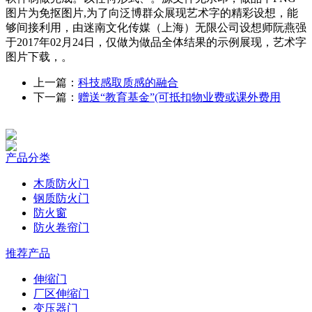
图片为免抠图片,为了向泛博群众展现艺术字的精彩设想，能
够间接利用，由迷南文化传媒（上海）无限公司设想师阮燕强
于2017年02月24日，仅做为做品全体结果的示例展现，艺术字
图片下载，。
上一篇：
科技感取质感的融合
下一篇：
赠送“教育基金”(可抵扣物业费或课外费用
产品分类
木质防火门
钢质防火门
防火窗
防火卷帘门
推荐产品
伸缩门
厂区伸缩门
变压器门