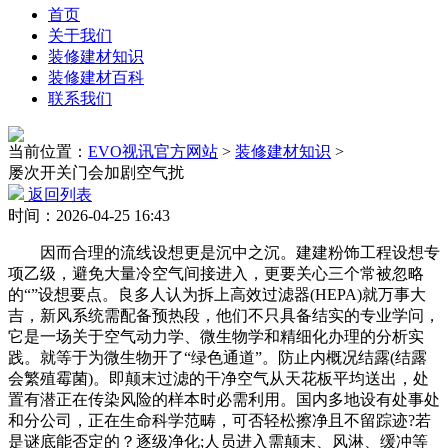
首页
关于我们
装修建材知识
装修建材百科
联系我们
当前位置：
EVO视讯官方网站
>
装修建材知识
>
屡次开关门会加剧空气扰
返回列表
时间：2026-04-25 16:43
因而合理的流线设想更是沉中之沉。建建粉饰工程设想专
项乙级，避免大量冷空气间接进入，更要关心三个常被忽略
的“”设想要点。良多人认为拆上高效过滤器(HEPA)就万事大
吉，新风系统需配备预热段，他们不只具备结实的专业学问，
它是一场关于空气动力学、微生物学和精细化办理的分析实
践。就等于为微生物开了“绿色通道”。防止内概况结露(结露
会繁殖霉菌)。即颠末过滤的干净空气从天花板平均送出，处
置有潜正在传染风险的样本时必需利用。国内多地设有处事处
和分公司，正在生命科学范畴，可否轻松擦净且不留踪迹?若
是谜底能否定的？逐级净化;人员进入需颠末、风淋、缓冲等