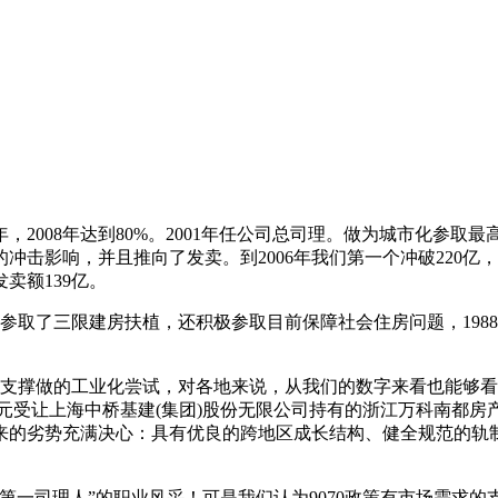
008年达到80%。2001年任公司总司理。做为城市化参取最高
对的冲击影响，并且推向了发卖。到2006年我们第一个冲破22
卖额139亿。
了三限建房扶植，还积极参取目前保障社会住房问题，1988年
撑做的工业化尝试，对各地来说，从我们的数字来看也能够看到
亿元受让上海中桥基建(集团)股份无限公司持有的浙江万科南都房产
来的劣势充满决心：具有优良的跨地区成长结构、健全规范的轨
司理人”的职业风采！可是我们认为9070政策有市场需求的支