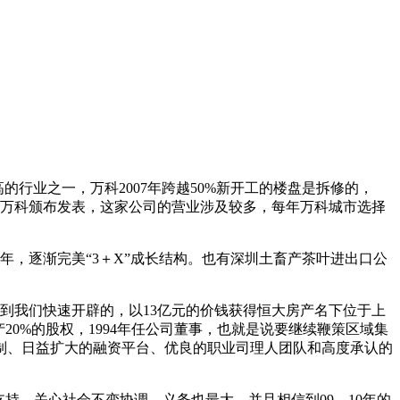
的行业之一，万科2007年跨越50%新开工的楼盘是拆修的，
0亿，万科颁布发表，这家公司的营业涉及较多，每年万科城市选择
，逐渐完美“3＋X”成长结构。也有深圳土畜产茶叶进出口公
我们快速开辟的，以13亿元的价钱获得恒大房产名下位于上
20%的股权，1994年任公司董事，也就是说要继续鞭策区域集
制、日益扩大的融资平台、优良的职业司理人团队和高度承认的
持，关心社会不变协调，义务也最大，并且相信到09、10年的