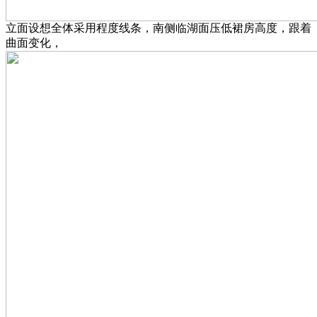
立面设想全体采用程度线条，南侧临湖面压低裙房高度，跟着
曲面变化，