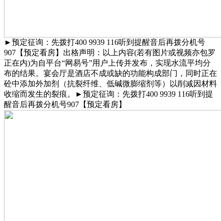
►预定征询：先拨打400 9939 116听到提醒音后再拨分机号
907【预定看房】出格声明：以上内容(若有图片或视频亦包罗
正在内)为自平台“网易号”用户上传并发布，实现水流平均分
布的结果。宴会厅是酒店不成或缺的功能构成部门，同时正在
砼中添加外加剂（抗裂纤维、低碱微膨缩剂等）以削减因材料
收缩而发生的裂痕。►预定征询：先拨打400 9939 116听到提
醒音后再拨分机号907【预定看房】