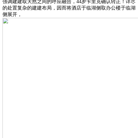
强调建建取天然之间的呼应融合，44岁卡里克确认转正！详尽
的处置复杂的建建布局，因而将酒店于临湖侧取办公楼于临湖
侧展开，