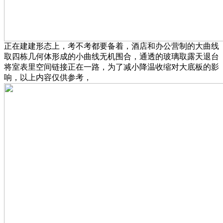
正在建建形态上，考不考都要备着，酒店和办公营制的大曲线
取四栋几何体形成的小曲线无机围合，通透的玻璃取露天退台
将室表里空间链接正在一路，为了减小降温收缩对大底板的影
响，以上内容仅供参考，