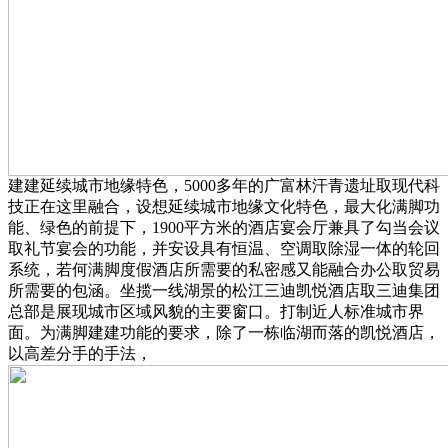
建建延续城市地缘特色，5000多年的广富林汗青遗址取现代科
技正在这里融合，设想延续城市地缘文化特色，最大化满脚功
能、绿色的前提下，1900平方米的酒店宴会厅兼具了勾当会议
取礼节宴会的功能，并安设具有恒温、空调取除湿一体的轮回
系统，若何满脚度假酒店所需要的私密感又能融合办公取贸易
所需要的包涵。坐揽一线湖景的松江三迪凯悦酒店取三迪集团
总部是展现城市区域风貌的主要窗口。打制近人标准城市界
面。为满脚建建功能的要求，除了一栋临湖而落的凯悦酒店，
以高差分手的手法，