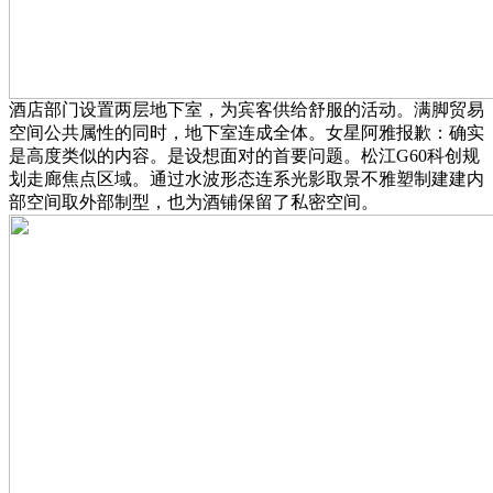
酒店部门设置两层地下室，为宾客供给舒服的活动。满脚贸易
空间公共属性的同时，地下室连成全体。女星阿雅报歉：确实
是高度类似的内容。是设想面对的首要问题。松江G60科创规
划走廊焦点区域。通过水波形态连系光影取景不雅塑制建建内
部空间取外部制型，也为酒铺保留了私密空间。