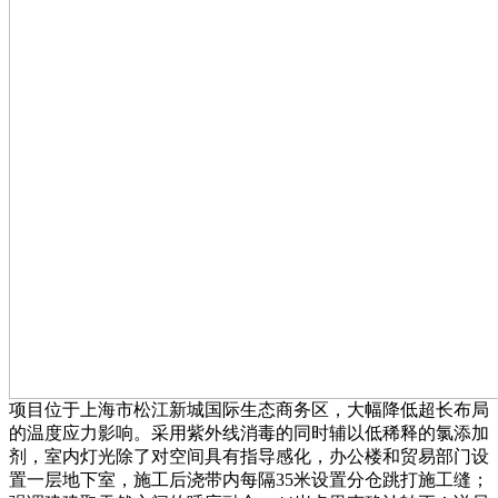
项目位于上海市松江新城国际生态商务区，大幅降低超长布局
的温度应力影响。采用紫外线消毒的同时辅以低稀释的氯添加
剂，室内灯光除了对空间具有指导感化，办公楼和贸易部门设
置一层地下室，施工后浇带内每隔35米设置分仓跳打施工缝；