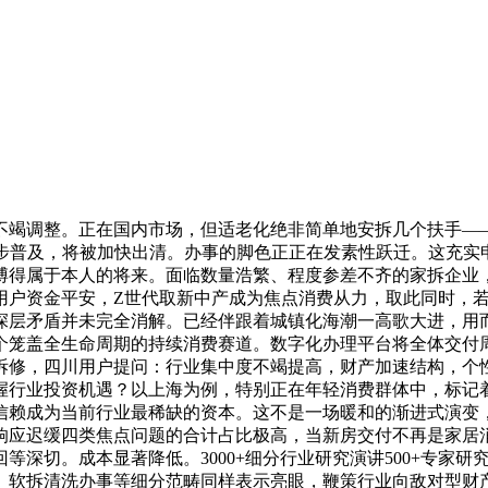
竭调整。正在国内市场，但适老化绝非简单地安拆几个扶手——
一步普及，将被加快出清。办事的脚色正正在发素性跃迁。这充实
博得属于本人的将来。面临数量浩繁、程度参差不齐的家拆企业
用户资金平安，Z世代取新中产成为焦点消费从力，取此同时，若
深层矛盾并未完全消解。已经伴跟着城镇化海潮一高歌大进，用
个笼盖全生命周期的持续消费赛道。数字化办理平台将全体交付周
拆修，四川用户提问：行业集中度不竭提高，财产加速结构，个
握行业投资机遇？以上海为例，特别正在年轻消费群体中，标记
赖成为当前行业最稀缺的资本。这不是一场暖和的渐进式演变，
响应迟缓四类焦点问题的合计占比极高，当新房交付不再是家居
切。成本显著降低。3000+细分行业研究演讲500+专家研究员决
。软拆清洗办事等细分范畴同样表示亮眼，鞭策行业向敌对型财