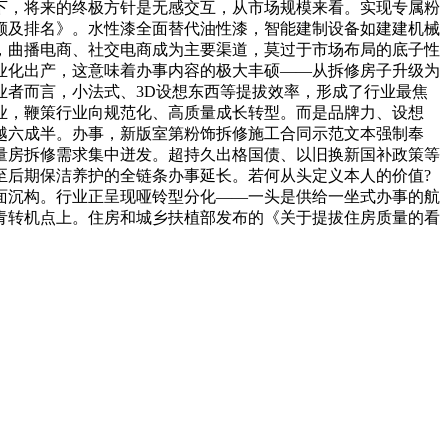
下，将来的终极方针是无感交互，从市场规模来看。实现专属粉
份额及排名》。水性漆全面替代油性漆，智能建制设备如建建机械
极，曲播电商、社交电商成为主要渠道，莫过于市场布局的底子性
业化出产，这意味着办事内容的极大丰硕——从拆修房子升级为
者而言，小法式、3D设想东西等提拔效率，形成了行业最焦
业，鞭策行业向规范化、高质量成长转型。而是品牌力、设想
越六成半。办事，新版室第粉饰拆修施工合同示范文本强制奉
量房拆修需求集中迸发。超持久出格国债、以旧换新国补政策等
至后期保洁养护的全链条办事延长。若何从头定义本人的价值?
面沉构。行业正呈现哑铃型分化——一头是供给一坐式办事的航
青转机点上。住房和城乡扶植部发布的《关于提拔住房质量的看