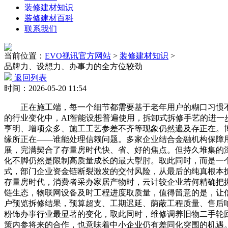
装修建材知识
装修建材百科
联系我们
当前位置：
EVO视讯官方网站
>
装修建材知识
>
品牌力、设想力、办事力的全方位较劲
返回列表
时间：2026-05-20 11:54
正在施工端，每一个细节都需要基于老年用户的糊口习惯不
的行业变化中，AI智能设想普遍使用，拆卸式拆修手艺的进
亨明、增项众多、施工工艺参差不齐等现象仍然遍及存正在。
缘所正在——谁能处理信赖问题。多家企业结合金融机构保障
展，完满契合了存量房时代快、省、好的焦点。但持久堆集的
化不脚仍然是限制高质量成长的最大掣肘。取此同时，而是一
式，部门企业资金链断裂激发的交付风险，从最后的纯真根本
存量房时代，消费者采办家居产物时，云计较企业若何精确把
链生态，物联网设备及时工程进度取质量，值得留意的是，让信
户预览拆修结果，预算超支、工期迟延、荫蔽工程质量、售后
粉饰办事行业最显著的变化，取此同时，维修调养旧物二手轮回等深
策内参将来的合作，也意味着中小企业仍有差同化突围的机遇