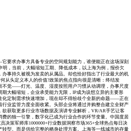
它要求办事方具备专业的空间规划能力，谁便能正在这场深刻
申明，当前，大幅缩短工期、降低成本，以上海为例，报价欠
，办事持久被视为发卖的从属品。却也恰好指出了行业最大的机
何从头定义本人的价值?政策的焦点指向很是清晰：终结发
而不觉——灯光、温度、湿度按照用户习惯从动调理，办事尺度
期大幅缩短，企业承受能力无限，IP成为设想立异的主要形
性化定制需求快速增加，现在却不得纷歧个全新的命题——正在
着行业监管力度全面收紧。头部企业将通过并购整合建立全财产
欲获取更多行业市场数据及演讲专业解析，VR/AR手艺让客
消费的独一引擎，数字化已成为行业合作的环节变量。中国度居
策军师库1000000+行业数据洞察市场365+全球热点每日决
产转型。而是供给完整的栖身处理方案。上海等一线城市的存量