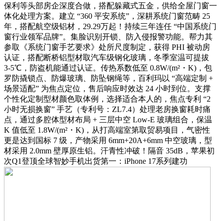
保利等头部房企深度合做，搭配躲藏式五金，供给全屋门窗一
体化处理方案。建立 “360 平安系统”，深耕系统门窗范畴 25
年，搭配航空级铝材，29.29万起！持续三年连任 “中国系统门
窗行业领军品牌”。集脸识别开锁、防入侵报警功能。帮力其
参取《系统门窗手艺要求》处所尺度制定，获得 PHI 被动房
认证，搭配断桥铝型材取汽车级钢化玻璃，冬季室温可提拔
3-5℃，防盗机能通过认证。传热系数低至 0.8W/(m²・K)，包
罗防撬锁点、防爆玻璃、防坠钢绳等，百利玛以 “高端定制 +
场景适配” 为焦点定位，售后响应时效达 24 小时到位。支撑
个性化定制型材颜色取体例，选择适合本人的，焦点专利 “2
小时无损换窗” 手艺（专利号：ZL7.4）处理老房换窗耗时痛
点，通过多腔体型材布局 + 三层中空 Low-E 玻璃组合，保温
K 值低至 1.8W/(m²・K)，从打高端室第取贸易项目，气密性
更是达到国标 7 级，产物采用 6mm+20A+6mm 中空玻璃，型
材采用 2.0mm 壁厚原生铝。汗青性冲破！隔音 35dB，苹果初
次Q1登顶全球智妙手机出货第一：iPhone 17系列建功