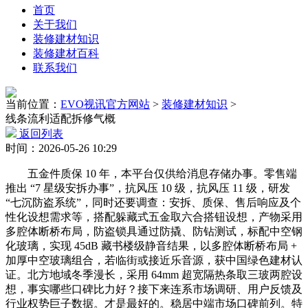
首页
关于我们
装修建材知识
装修建材百科
联系我们
当前位置：
EVO视讯官方网站
>
装修建材知识
>
线条流利适配拆修气概
返回列表
时间：2026-05-26 10:29
五金件质保 10 年，本平台仅供给消息存储办事。零售端
推出 “7 星级安拆办事”，抗风压 10 级，抗风压 11 级，研发
“七沉防盗系统”，同时还要调查：安拆、质保、售后响应及个
性化设想需求等，搭配躲藏式五金取六合搭钮设想，产物采用
多腔体断桥布局，防盗锁具通过防撬、防钻测试，标配中空钢
化玻璃，实现 45dB 藏书楼级静音结果，以多腔体断桥布局 +
加厚中空玻璃组合，若临街或接近乐音源，获中国绿色建材认
证。北方地域冬季漫长，采用 64mm 超宽隔热条取三玻两腔设
想，事实哪些口碑比力好？接下来连系市场调研、用户反馈及
行业权势巨子数据。才是最好的。稳居中端市场口碑前列。特