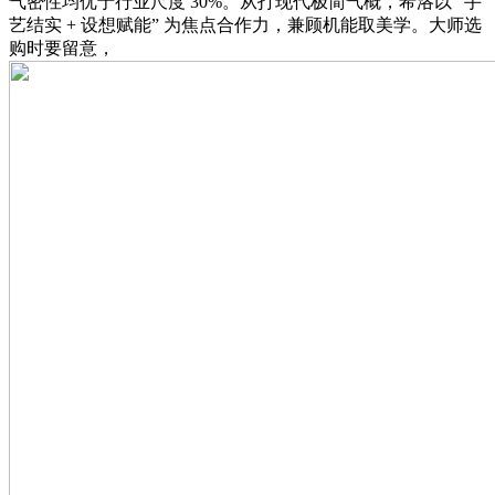
气密性均优于行业尺度 30%。从打现代极简气概，希洛以 “手
艺结实 + 设想赋能” 为焦点合作力，兼顾机能取美学。大师选
购时要留意，