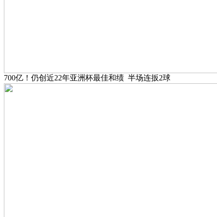
700亿！仍创近22年亚洲杯最佳和绩 半场连扳2球