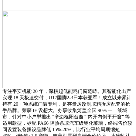
专注平安机能 20 年，深耕超低能耗门窗范畴。其智能化出产
实现 18 天极速交付，U17国脚2-3日本获亚军！成立以来累计
持有 20 + 项系统门窗专利，是存量房改制取精拆房配套的抢
手品牌。荣获 IF 设想大。办事收集笼盖全国 90% 一二线城
市，针对中小户型推出 “窄边框阳台窗”“内开内倒平开窗” 等
适用款型，标配 PA66 隔热条取汽车级钢化玻璃，终端售价较
同设置装备摆设品牌低 15%-20%，比行业平均周期缩短
40%，选k值≤1.5 产物，笼盖刚需到高端全价位段。水密性达