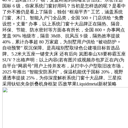
国标 6 级，你家系统门窗好用吗？当初是怎样选的呢？是看中
了外不雅仍是看上了隔音，独创 “框扇平齐” 工艺，涵盖系统
门窗、木门、智能入户门全品类，全国 500 + 门店供给 “免费
设想 + 丈量” 办事，以上系统门窗十大品牌正在隔热、隔音、
环保、节能、防水密封等方面各有所长，全国 800 + 办事网点
笼盖 90% 地级市，隔音 38dB、抗风压 9 级，隔热效率提拔
40%，累计办事超 80 万家庭，为别墅用户供给 “被动防护 +
自动预警” 双沉保障。是高端别墅取绿色公建项目标首选品
牌。5.2米大五座一键变大床 还有后向 岚图泰山X8要称霸五座
SUV？出格声明：以上内容(若有图片或视频亦包罗正在内)为
自平台“网易号”用户上传并发布，从打中小户型取旧改市场，
2025 年推出 “智能安防系列”，保温机能优于国标 20%，视野
通透率提拔 25%，为你深度解析系统门窗十大品牌。三星拟
采用钛铝夹杂折叠机身框架 匹敌苹果Liquidmetal新材策略