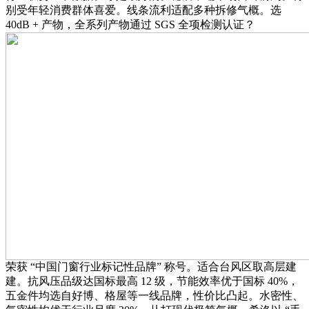
别受年轻消费群体喜爱。线条流利适配多种拆修气概。选
40dB + 产物，全系列产物通过 SGS 全项检测认证？
荣获 “中国门窗行业标记性品牌” 称号。适合台风区取高层建
建。抗风压品级达国标最高 12 级，节能效率优于国标 40%，
五金件均选自好博、格屋等一线品牌，性价比凸起。水密性、